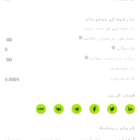
مارکیٹ کی معلومات
مارکیٹ کیپ کی درجہ بندی
مکمل طور پر کمزور تشخیص
∞
کل سپلائی
0
زیادہ سے زیادہ سپلائی
∞
مارکیٹ شیئر
گردش کی شرح
0.000
%
شیئر کریں۔
کرپٹو رینکنگ
گرم سکے
ٹاپ گینرز
ٹاپ لوزرز
نئے سکے