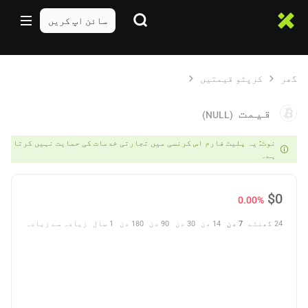
سائن اپ کریں
گھر
کرپٹو قیمتیں
قیمت
(NULL)
نوٹ: یہ پلیٹ فارم اس کرنسی میں تجارتی خدمات کی حمایت نہیں کرتا
ہے۔
$
0
0.00%
24 گھنٹے
7 دن
14 دن
30 دن
90 دن
180 دن
1 سال
زیادہ سے زیادہ