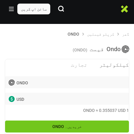
سائن اپ کریں
گھر
کرپٹو قیمتیں
ONDO
Ondo
قیمت
(ONDO)
کیلکولیٹر
تجارت
ONDO
$
USD
ONDO
≈
0.355037
USD
1
خریدیں۔
ONDO