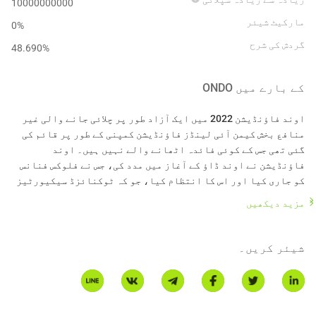
10000000000
مارکیٹ شیئر
0%
گردش کی شرح
48.690
%
کے بارے میں
ONDO
اوند فاؤنڈیشن 2022 میں ایک آزاد طور پر چلائی جانے والی غیر
منافع بخش کیمن آئی لینڈز فاؤنڈیشن کمپنی کے طور پر قائم کی
گئی تھی جس کے کوئی فائدہ اٹھانے والے نہیں ہیں۔ اوند
فاؤنڈیشن نے اوند ڈاؤ کے آغاز میں مدد کی، جس نے فلوکس فنانس
کو جاری کیا اور اس کا انتظام کیا، جو کہ ٹوکنائزڈ سیکیورٹیز
مزید دیکھیں
اوند ٹوکن کے حاملین کو اوند ڈاؤ کے مستقبل کی تشکیل پر
اعتماد دیا گیا ہے تاکہ یہ ادارتی معیار کے مالیاتی رسائی کو
شیئر کریں۔
جمہوری بنانے کے اپنے مشن کو جاری رکھ سکے۔ اوند ڈاؤ اوند کے
حاملین کو فلوکس فنانس سے متعلق مخصوص حقوق دیتا ہے، جس کا