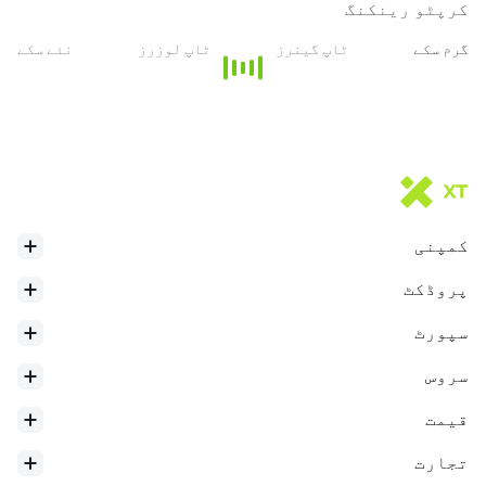
* یہ تعارف AI ترجمہ کے ذریعہ تیار کیا گیا ہے اور صرف حوالہ کے
کرپٹو رینکنگ
لئے ہے۔
گرم سکے
ٹاپ گینرز
ٹاپ لوزرز
نئے سکے
کمپنی
پروڈکٹ
سپورٹ
سروس
قیمت
تجارت