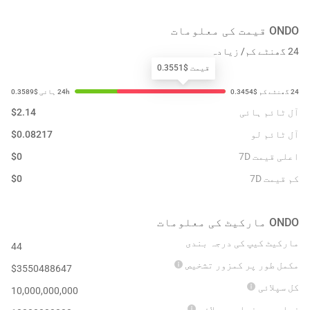
ONDO
قیمت کی معلومات
24 گھنٹے کم/ زیادہ
قیمت $0.3551
آل ٹائم ہائی
2.14
$
آل ٹائم لو
0.08217
$
اعلی قیمت 7D
0
$
کم قیمت 7D
0
$
ONDO
مارکیٹ کی معلومات
مارکیٹ کیپ کی درجہ بندی
44
مکمل طور پر کمزور تشخیص
$
3550488647
کل سپلائی
10,000,000,000
زیادہ سے زیادہ سپلائی