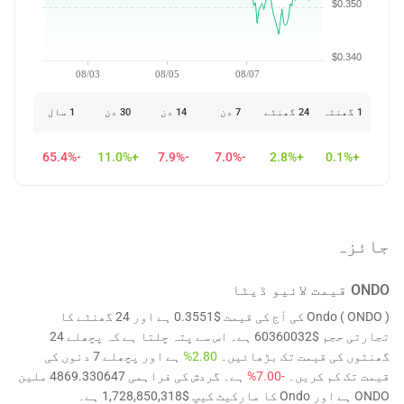
$0.350
$0.340
08/03
08/05
08/07
1 گھنٹہ
24 گھنٹے
7 دن
14 دن
30 دن
1 سال
-65.4%
+11.0%
-7.9%
-7.0%
+2.8%
+0.1%
جائزہ
ONDO
قیمت لائیو ڈیٹا
Ondo ( ONDO ) کی آج کی قیمت $0.3551 ہے اور 24 گھنٹے کا
تجارتی حجم $60360032 ہے۔ اس سے پتہ چلتا ہے کہ پچھلے 24
گھنٹوں کی قیمت تک بڑھائیں۔
2.80%
ہے اور پچھلے 7 دنوں کی
قیمت تک کم کریں۔
-7.00%
ہے۔ گردش کی فراہمی 4869.330647 ملین
ONDO ہے اور Ondo کا مارکیٹ کیپ $1,728,850,318 ہے۔