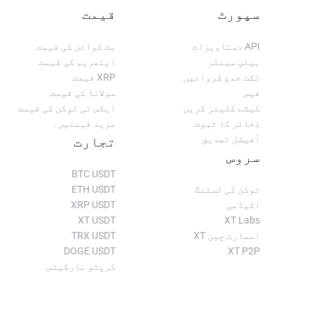
XRPH token will be used to purchase pharma and healthcare pr
سپورٹ
قیمت
XRPH will also be a way of sending money and setting up the distribu
API دستاویزات
بٹ کوائن کی قیمت
ہیلپ سینٹر
ایتھریم کی قیمت
ٹکٹ جمع کروائیں
XRP قیمت
فیس
سولانا کی قیمت
کیشے کلیئر کریں
ایکس ٹی ٹوکن کی قیمت
ذخائر کا ثبوت
مزید قیمتیں۔
آفیشل تصدیق
تجارت
سروس
BTC USDT
ٹوکن کی لسٹنگ
ETH USDT
اکیڈمی
XRP USDT
XT USDT
XT Labs
اسمارٹ چین XT
TRX USDT
DOGE USDT
XT P2P
کرپٹو مارکیٹس