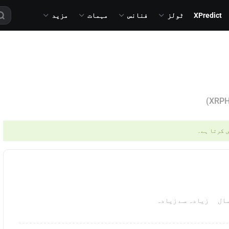
XPredict
ٹولز
فنانس
مہمات
مزید
ں کرتا ہے۔
زیادہ سے زیادہ