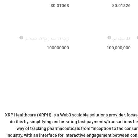
$
0.01068
$
0.01326
کل سپلائی
زیادہ سے زیادہ سپلائی
100000000
100,000,000
XRP Healthcare (XRPH) is a Web3 scalable solutions provider, focu
do this by simplifying and creating fast payments/transactions b
way of tracking pharmaceuticals from “inception to the consum
industry, with an interface for interactive engagement between co