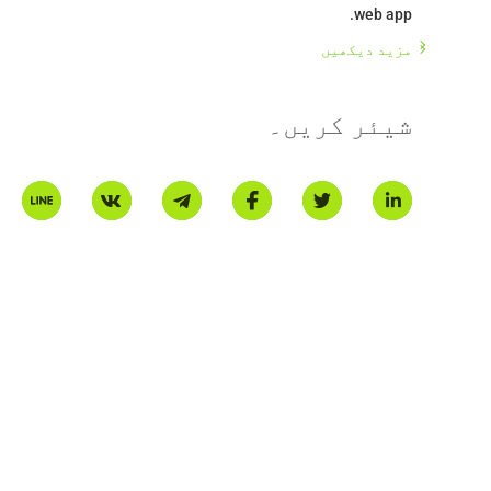
مزید دیکھیں
شیئر کریں۔
, by founder and director Kain Roomes with the purpose of
lp support the failing pharmaceutical and healthcare system
 be the development of a Metaverse Clinic that will offer a
eing, delivered by trained professionals where clients upon
le being treated, because of the stigma attached to mental