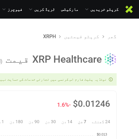
کرپٹو خریدیں
مارکیٹس
ٹریڈ کریں
فیوچرز
گھر
کرپٹو قیمتیں
XRPH
XRP Healthcare
قیمت
(XRPH)
نوٹ: یہ پلیٹ فارم اس کرنسی میں تجارتی خدمات کی حمایت نہی
$
0.01246
-1.6%
24 گھنٹے
7 دن
14 دن
30 دن
90 دن
180 دن
1 سال
$0.013