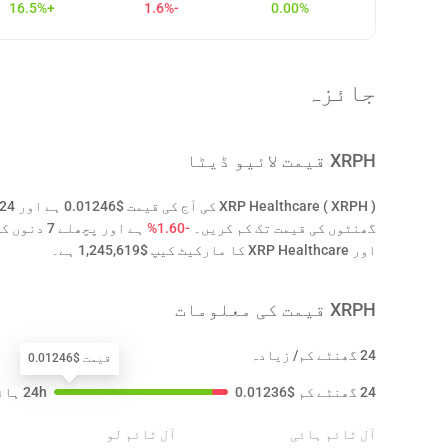
+16.5%
-1.6%
0.00%
جائزہ
XRPH
قیمت لائیو ڈیٹا
گھنٹوں کی قیمت تک کم کریں۔
-1.60%
ہے اور پچھلے 7 دنوں کی قیمت تک بڑھائیں۔
اور XRP Healthcare کا مارکیٹ کیپ $1,245,619 ہے۔
XRPH
قیمت کی معلومات
24 گھنٹے کم/ زیادہ
قیمت $0.01246
24 گھنٹے کم
$
0.01236
24h ہائی
آل ٹائم ہائی
آل ٹائم لو