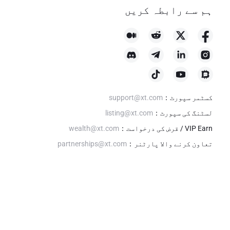
ہم سے رابطہ کریں
کسٹمر سپورٹ
：
support@xt.com
لسٹنگ کی سپورٹ
：
listing@xt.com
VIP Earn / قرض کی درخواست
：
wealth@xt.com
تعاون کرنے والا پارٹنر
：
partnerships@xt.com