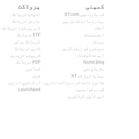
oducts and services around the globe via our Decentralized
کمپنی
پروڈکٹ
کے بارے میں XT.com
اسپاٹ ٹریڈنگ
tion of the medication to friends and family in pharmerging
ہمارے ساتھ شامل ہوں
مارجن ٹریڈنگ
countries.
اعلان
ڈیریویٹوز ٹریڈنگ
ایفیلیئٹ
ETF ٹریڈنگ
بروکر
ٹریڈنگ بوٹس
دوستوں کو ریفر کریں
کاپی ٹریڈنگ
ایونٹ کیلنڈر
کریپٹو خریدیں
footer.blog
P2P ٹریڈنگ
بگ باؤنٹی
کمائیں
میڈیا ٹول کٹ XT
قرض
قانون نافذ کرنے والے اداروں
آر ڈبلیو اے زون
کی درخواستیں
Launchpad
ایپ ڈاؤن لوڈ کریں