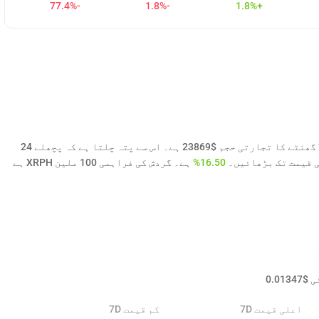
-77.4%
-1.8%
+1.8%
XRP Healthcare ( XRPH ) کی آج کی قیمت $0.01246 ہے اور 24 گھنٹے کا تجارتی حجم $23869 ہے۔ اس سے پتہ چلتا ہے کہ پچھلے 24
16.50%
ہے۔ گردش کی فراہمی 100 ملین XRPH ہے
0.01347
$
اعلی قیمت 7D
کم قیمت 7D