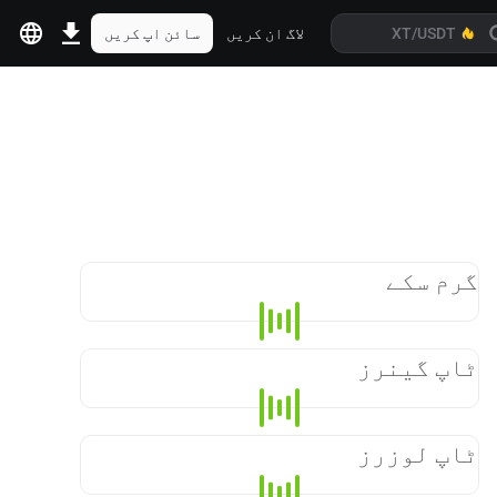
لاگ ان کریں
سائن اپ کریں
گرم سکے
ٹاپ گینرز
ٹاپ لوزرز