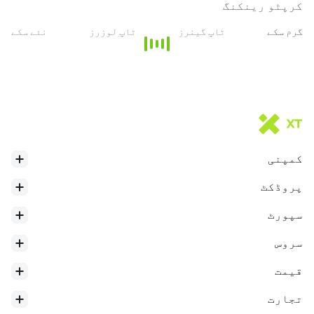
کرپٹو رینکنگ
گرم سکے
ٹاپ گینرز
ٹاپ لوزرز
نئے سکے
کمپنی
پروڈکٹ
سپورٹ
سروس
قیمت
تجارت