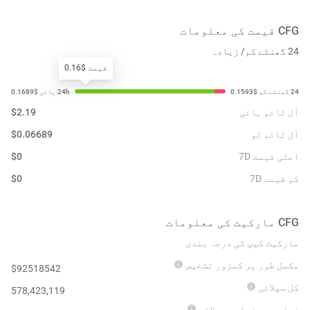
CFG
قیمت کی معلومات
24 گھنٹے کم/ زیادہ
قیمت $0.16
آل ٹائم ہائی
2.19
$
آل ٹائم لو
0.06689
$
اعلی قیمت 7D
0
$
کم قیمت 7D
0
$
CFG
مارکیٹ کی معلومات
مارکیٹ کیپ کی درجہ بندی
مکمل طور پر کمزور تشخیص
$
92518542
کل سپلائی
578,423,119
زیادہ سے زیادہ سپلائی