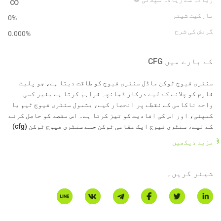
∞
مارکیٹ شیئر
0%
گردش کی شرح
0.000
%
کے بارے میں
CFG
سنٹری فیوج ٹوکن ماڈل سنٹری فیوج کو طاقت دیتا ہے، جو پلیٹ
فارم کو چلانے کے لیے درکار ڈھانچہ فراہم کرتا ہے بغیر کسی
واحد ناکامی کے نقطے پر انحصار کیے، بشمول سنٹری فیوج ٹیم یا
کمپنی، اور اس کی افادیت کو تیز کرتا ہے۔ اس مقصد کو حاصل کرنے
کے لیے، سنٹری فیوج ایک مقامی ٹوکن جسے سنٹری فیوج ٹوکن (cfg)
کہا جاتا ہے، کے کرپٹو اکنامک بنیادی اصولوں کا فائدہ اٹھاتا
مزید دیکھیں
ہے، جو ایک نامزد-پروف-آف-اسٹیک کنسنسس الگورڈم ہے جو سنٹری
فیوج کو قیمت کو اسٹیک کرنے کے لیے استعمال کرتا ہے، سنٹری
فیوج کے اپنائے جانے کے لیے انعامات، اور ایک آن چین گورننس
شیئر کریں۔
میکانزم جو سنٹری فیوج کے حاملین کو سنٹری فیوج کی ترقی کی
رہنمائی کرنے کے قابل بناتا ہے۔\n* یہ تعارف AI ترجمے کے
ذریعے تیار کیا گیا ہے اور صرف حوالہ کے لیے ہے۔