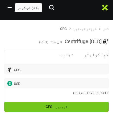
سائن اپ کریں
گھر
کرپٹو قیمتیں
CFG
Centrifuge [OLD]
قیمت
(CFG)
کیلکولیٹر
تجارت
CFG
$
USD
CFG
≈
0.159385
USD
1
خریدیں۔
CFG