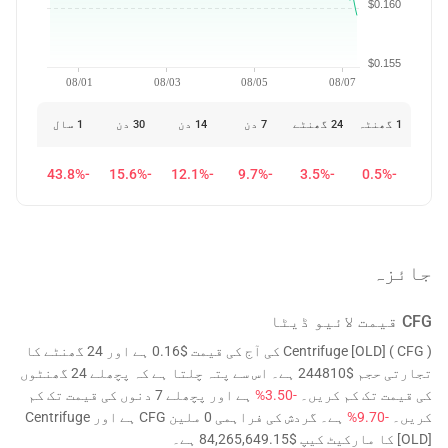
$0.160
$0.155
08/01
08/03
08/05
08/07
1 گھنٹہ
24 گھنٹے
7 دن
14 دن
30 دن
1 سال
-43.8%
-15.6%
-12.1%
-9.7%
-3.5%
-0.5%
جائزہ
CFG
قیمت لائیو ڈیٹا
Centrifuge [OLD] ( CFG ) کی آج کی قیمت $0.16 ہے اور 24 گھنٹے کا
تجارتی حجم $244810 ہے۔ اس سے پتہ چلتا ہے کہ پچھلے 24 گھنٹوں
کی قیمت تک کم کریں۔
-3.50%
ہے اور پچھلے 7 دنوں کی قیمت تک کم
کریں۔
-9.70%
ہے۔ گردش کی فراہمی 0 ملین CFG ہے اور Centrifuge
[OLD] کا مارکیٹ کیپ $84,265,649.15 ہے۔