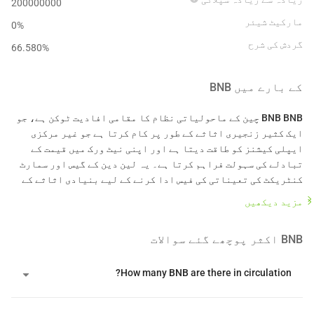
200000000
مارکیٹ شیئر
0%
گردش کی شرح
66.580
%
کے بارے میں
BNB
BNB BNB چین کے ماحولیاتی نظام کا مقامی افادیت ٹوکن ہے، جو
ایک کثیر زنجیری اثاثے کے طور پر کام کرتا ہے جو غیر مرکزی
ایپلی کیشنز کو طاقت دیتا ہے اور اپنی نیٹ ورک میں قیمت کے
تبادلے کی سہولت فراہم کرتا ہے۔ یہ لین دین کے گیس اور سمارٹ
کنٹریکٹ کی تعیناتی کی فیس ادا کرنے کے لیے بنیادی اثاثے کے
طور پر کام کرتا ہے جبکہ Binance ایکسچینج پر صارفین کو درجے
مزید دیکھیں
کی فیس کی چھوٹ فراہم کرتا ہے۔ پروجیکٹ کی بنیادی قیمت کی
تجویز اس کی متحدہ کثیر زنجیری فن تعمیر میں ہے، جو ایک سمارٹ
BNB
اکثر پوچھے گئے سوالات
کنٹریکٹ پلیٹ فارم، ایک لیئر 2 اسکیلنگ حل، اور ایک غیر
مرکزی ڈیٹا اسٹوریج نیٹ ورک کو ایک مربوط تصفیہ اور ڈیٹا کی
دستیابی کی تہہ میں ضم کرتا ہے۔ نیٹ ورک ایک پروف آف اسٹیکڈ
How many BNB are there in circulation?
اتھارٹی کے اتفاق رائے کے طریقہ کار پر کام کرتا ہے، جو ہر 3
سیکنڈ میں لین دین کی تصدیق اور بلاکس تیار کرنے کے لیے کابینہ