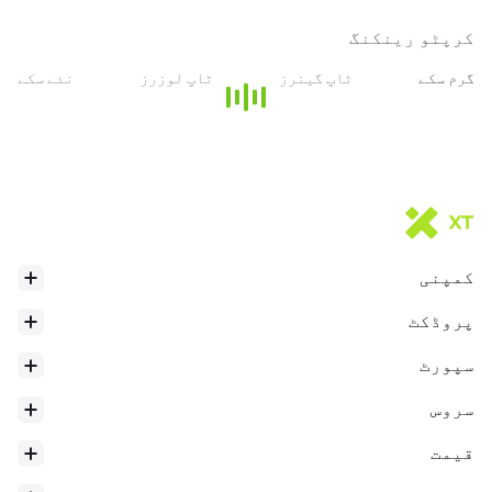
کرپٹو رینکنگ
گرم سکے
ٹاپ گینرز
ٹاپ لوزرز
نئے سکے
کمپنی
24h ہائی
$
594.23
پروڈکٹ
سپورٹ
سروس
قیمت