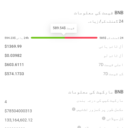
BNB
قیمت کی معلومات
24 گھنٹے کم/ زیادہ
قیمت $589.54
آل ٹائم ہائی
1369.99
$
آل ٹائم لو
0.03982
$
اعلی قیمت 7D
603.6111
$
کم قیمت 7D
574.1733
$
BNB
مارکیٹ کی معلومات
مارکیٹ کیپ کی درجہ بندی
4
مکمل طور پر کمزور تشخیص
$
78504000313
کل سپلائی
133,164,602.12
زیادہ سے زیادہ سپلائی