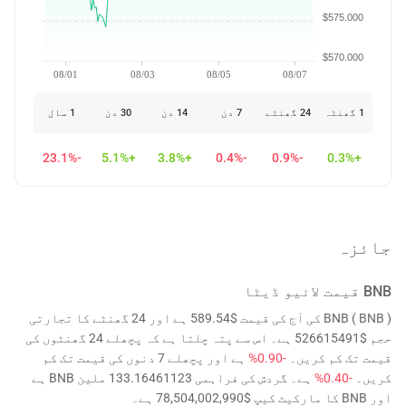
$575.000
$570.000
08/01
08/03
08/05
08/07
1 گھنٹہ
24 گھنٹے
7 دن
14 دن
30 دن
1 سال
-23.1%
+5.1%
+3.8%
-0.4%
-0.9%
+0.3%
جائزہ
BNB
قیمت لائیو ڈیٹا
BNB ( BNB ) کی آج کی قیمت $589.54 ہے اور 24 گھنٹے کا تجارتی
حجم $526615491 ہے۔ اس سے پتہ چلتا ہے کہ پچھلے 24 گھنٹوں کی
قیمت تک کم کریں۔
-0.90%
ہے اور پچھلے 7 دنوں کی قیمت تک کم
کریں۔
-0.40%
ہے۔ گردش کی فراہمی 133.16461123 ملین BNB ہے
اور BNB کا مارکیٹ کیپ $78,504,002,990 ہے۔