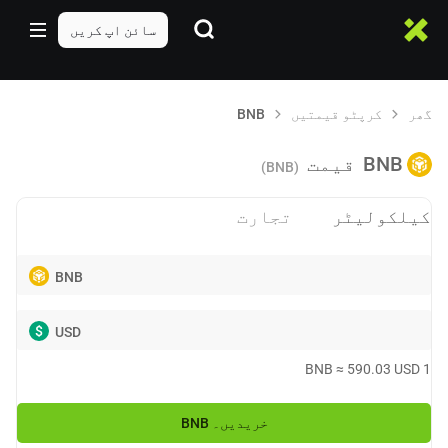
سائن اپ کریں
گھر
کرپٹو قیمتیں
BNB
BNB
قیمت
(BNB)
کیلکولیٹر
تجارت
BNB
$
USD
BNB
≈
590.03
USD
1
خریدیں۔
BNB