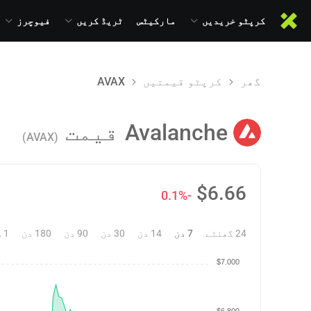
کرپٹو خریدیں
مارکیٹس
ٹریڈ کریں
فیوچرز
گھر
کرپٹو قیمتیں
AVAX
Avalanche
قیمت
(AVAX)
$
6.66
-0.1%
24 گھنٹے
7 دن
14 دن
30 دن
90 دن
180 دن
1 سال
$7.000