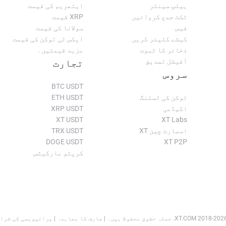
ہیلپ سینٹر
ایتھریم کی قیمت
ٹکٹ جمع کروائیں
XRP قیمت
فیس
سولانا کی قیمت
کیشے کلیئر کریں
ایکس ٹی ٹوکن کی قیمت
ذخائر کا ثبوت
مزید قیمتیں۔
آفیشل تصدیق
تجارت
سروس
BTC USDT
ٹوکن کی لسٹنگ
ETH USDT
اکیڈمی
XRP USDT
XT USDT
XT Labs
اسمارٹ چین XT
TRX USDT
DOGE USDT
XT P2P
کرپٹو مارکیٹس
202
XT.COM
.
جملہ حقوق محفوظ ہیں۔
|
صارف کا معاہدہ
|
پرائیویسی کی شرا