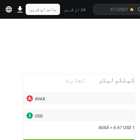
لاگ ان کریں
سائن اپ کریں
کیلکولیٹر
تجارت
AVAX
$
USD
AVAX
≈
6.67
USD
1