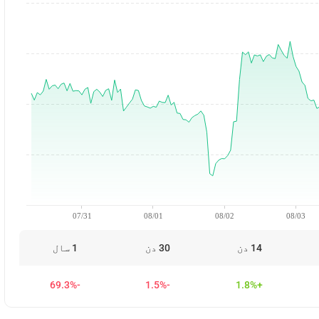
07/31
08/01
08/02
08/03
14 دن
30 دن
1 سال
-69.3%
-1.5%
+1.8%