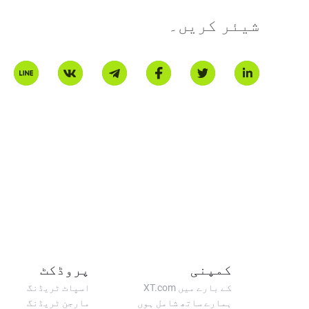
شیئر کریں۔
کمپنی
پروڈکٹ
کے بارے میں XT.com
اسپاٹ ٹریڈنگ
ہمارے ساتھ شامل ہوں
مارجن ٹریڈنگ