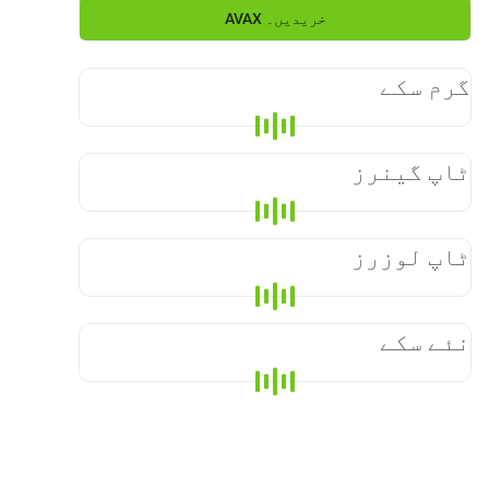
خریدیں۔
AVAX
گرم سکے
ٹاپ گینرز
ٹاپ لوزرز
نئے سکے