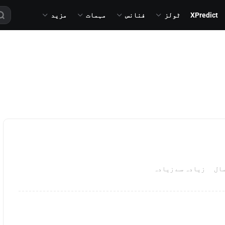
XPredict
ٹولز
فنانس
مہمات
مزید
زیادہ سے زیادہ