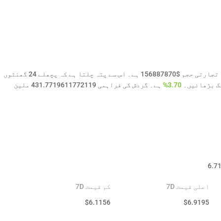
Avalanche ( AVAX ) کی آج کی قیمت $6.66 ہے اور 24 گھنٹے کا تجارتی حجم $156887870 ہے۔ اس سے پتہ چلتا ہے کہ پچھلے 24 گھنٹوں
3.70%
ہے۔ گردش کی فراہمی 431.7719611772119 ملین
6.7
اعلی قیمت 7D
کم قیمت 7D
$
6.1156
$
6.9195