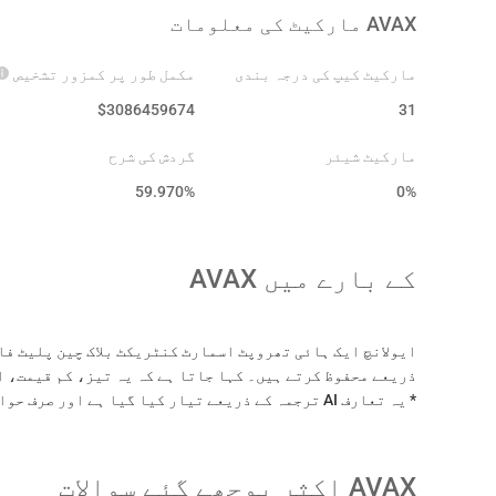
AVAX
مارکیٹ کی معلومات
مارکیٹ کیپ کی درجہ بندی
مکمل طور پر کمزور تشخیص
$
3086459674
31
مارکیٹ شیئر
گردش کی شرح
59.970
%
0%
کے بارے میں
AVAX
ایولانچ ایک ہائی تھروپٹ اسمارٹ کنٹریکٹ بلاک چین پلیٹ ف
* یہ تعارف AI ترجمہ کے ذریعے تیار کیا گیا ہے اور صرف حوالہ کے لیے ہے۔
AVAX
اکثر پوچھے گئے سوالات