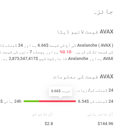
جائزہ
AVAX
قیمت لائیو ڈیٹا
کی قیمت تک کم کریں۔
-0.10%
ہے اور پچھلے 7 دنوں کی قیمت تک بڑھائیں۔
AVAX ہے اور Avalanche کا مارکیٹ کیپ $2,875,547,417 ہے۔
AVAX
قیمت کی معلومات
24 گھنٹے کم/ زیادہ
قیمت $6.66
24 گھنٹے کم
$
6.54
24h ہائی
$
1
آل ٹائم ہائی
آل ٹائم لو
$
2.8
$
144.96