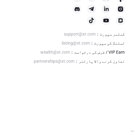
کسٹمر سپورٹ
：
support@xt.com
لسٹنگ کی سپورٹ
：
listing@xt.com
VIP Earn / قرض کی درخواست
：
wealth@xt.com
تعاون کرنے والا پارٹنر
：
partnerships@xt.com
ئط