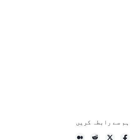
ہم سے رابطہ کریں