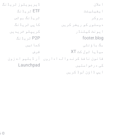
اعلان
ڈیریویٹوز ٹریڈنگ
ایفیلیئٹ
ETF ٹریڈنگ
بروکر
ٹریڈنگ بوٹس
دوستوں کو ریفر کریں
کاپی ٹریڈنگ
ایونٹ کیلنڈر
کریپٹو خریدیں
footer.blog
P2P ٹریڈنگ
بگ باؤنٹی
کمائیں
میڈیا ٹول کٹ XT
قرض
قانون نافذ کرنے والے اداروں
آر ڈبلیو اے زون
کی درخواستیں
Launchpad
ایپ ڈاؤن لوڈ کریں
6
© 2018-