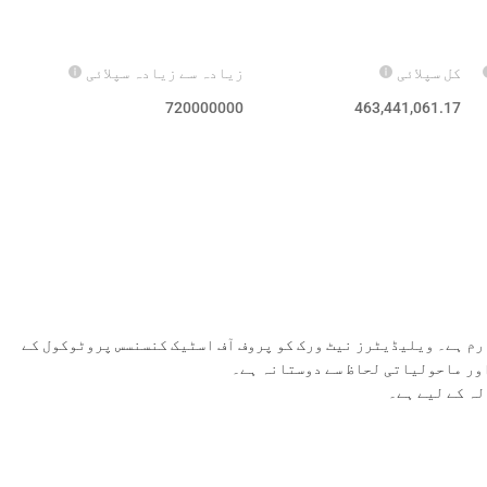
کل سپلائی
زیادہ سے زیادہ سپلائی
720000000
463,441,061.17
ارم ہے۔ ویلیڈیٹرز نیٹ ورک کو پروف آف اسٹیک کنسنسس پروٹوکول کے