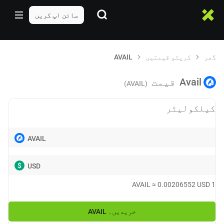
سائن اپ کریں
گھر
کرپٹو قیمتیں
AVAIL
Avail
قیمت
(AVAIL)
کیلکولیٹر
AVAIL
$
USD
AVAIL
≈
0.00206552
USD
1
خریدیں۔
AVAIL