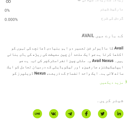
∞
مارکیٹ شیئر
0%
گردش کی شرح
0.000
%
کے بارے میں
AVAIL
Avail کا ماڈیولر فن تعمیر دو اہم بنیادی ڈھانچے کی تہوں کو
اکٹھا کرتا ہے جو ایک متحد آن چین معیشت کی ریڑھ کی ہڈی بناتی
ہیں۔ Avail Nexus وہ ملٹی چین انفراسٹرکچر کی تہہ ہے جو
ایپلیکیشنز، صارفین، اور لیکویڈیٹی کے درمیان تعامل کو ایک
ساتھ لاتی ہے۔ ایک واحد انضمام کے ذریعے، Nexus ڈویلپرز کو
کسی بھی چین سے لیکویڈیٹی اور صارفین سے اپنے ایپس کو جوڑنے
مزید دیکھیں
کی اجازت دیتا ہے، بغیر پلوں، دوبارہ تعیناتیوں، یا گیس کی
پیچیدگی کے۔ Nexus کی بنیادی حیثیت ایک ارادہ انجن ہے جو
صارفین اور ان کی استعمال کردہ ایپس کی طرف سے کراس چین
شیئر کریں۔
روٹنگ، ٹرانزیکشن کی عملداری، اور فنڈز کی تصفیہ کو
سنبھالتا ہے۔ ڈویلپرز کے لیے، Nexus ٹوٹے ہوئے کراس چین
تجربات کو ایک واحد بہاؤ میں تبدیل کرتا ہے جو نئے مارکیٹوں
کو کھولتا ہے، زیادہ برقرار رکھنے کی حوصلہ افزائی کرتا ہے،