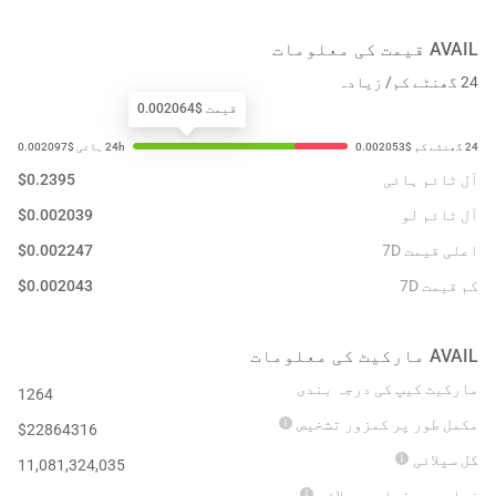
AVAIL
قیمت کی معلومات
24 گھنٹے کم/ زیادہ
قیمت $0.002064
آل ٹائم ہائی
0.2395
$
آل ٹائم لو
0.002039
$
اعلی قیمت 7D
0.002247
$
کم قیمت 7D
0.002043
$
AVAIL
مارکیٹ کی معلومات
مارکیٹ کیپ کی درجہ بندی
1264
مکمل طور پر کمزور تشخیص
$
22864316
کل سپلائی
11,081,324,035
زیادہ سے زیادہ سپلائی