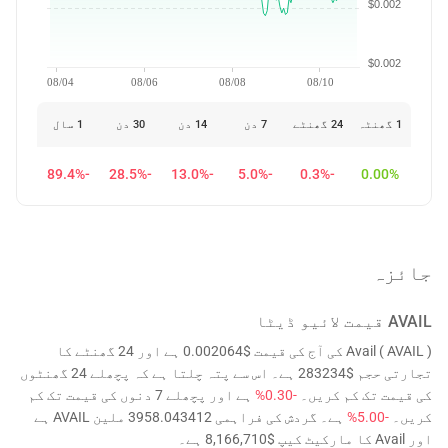
$0.002
$0.002
08/04
08/06
08/08
08/10
1 گھنٹہ
24 گھنٹے
7 دن
14 دن
30 دن
1 سال
-89.4%
-28.5%
-13.0%
-5.0%
-0.3%
0.00%
جائزہ
AVAIL
قیمت لائیو ڈیٹا
Avail ( AVAIL ) کی آج کی قیمت $0.002064 ہے اور 24 گھنٹے کا
تجارتی حجم $283234 ہے۔ اس سے پتہ چلتا ہے کہ پچھلے 24 گھنٹوں
کی قیمت تک کم کریں۔
-0.30%
ہے اور پچھلے 7 دنوں کی قیمت تک کم
کریں۔
-5.00%
ہے۔ گردش کی فراہمی 3958.043412 ملین AVAIL ہے
اور Avail کا مارکیٹ کیپ $8,166,710 ہے۔