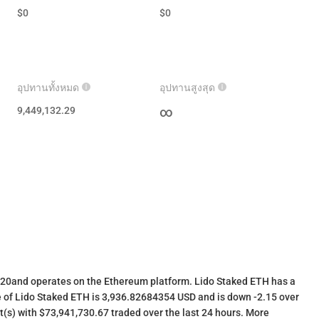
$
0
$
0
อุปทานทั้งหมด
อุปทานสูงสุด
9,449,132.29
∞
020and operates on the Ethereum platform. Lido Staked ETH has a
e of Lido Staked ETH is 3,936.82684354 USD and is down -2.15 over
ket(s) with $73,941,730.67 traded over the last 24 hours. More