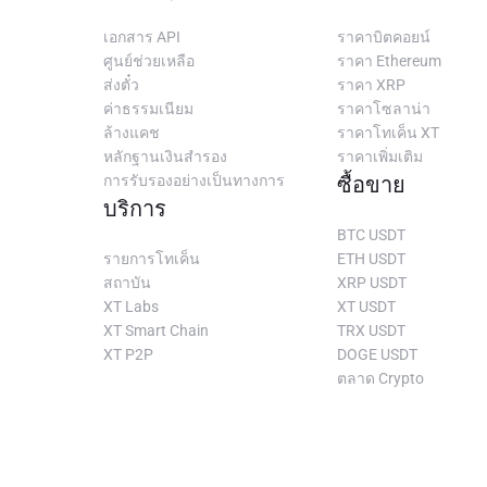
เอกสาร API
ราคาบิตคอยน์
ศูนย์ช่วยเหลือ
ราคา Ethereum
ส่งตั๋ว
ราคา XRP
ค่าธรรมเนียม
ราคาโซลาน่า
ล้างแคช
ราคาโทเค็น XT
หลักฐานเงินสำรอง
ราคาเพิ่มเติม
การรับรองอย่างเป็นทางการ
ซื้อขาย
บริการ
BTC USDT
รายการโทเค็น
ETH USDT
สถาบัน
XRP USDT
XT Labs
XT USDT
XT Smart Chain
TRX USDT
XT P2P
DOGE USDT
ตลาด Crypto