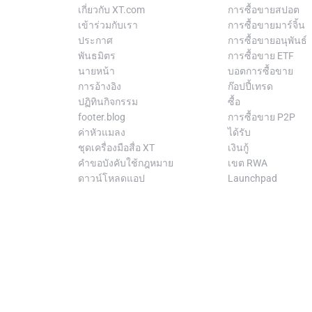
เกี่ยวกับ XT.com
การซื้อขายสปอต
เข้าร่วมกับเรา
การซื้อขายมาร์จิ้น
ประกาศ
การซื้อขายอนุพันธ์
พันธมิตร
การซื้อขาย ETF
นายหน้า
บอตการซื้อขาย
การอ้างอิง
ก๊อปปี้เทรด
ปฏิทินกิจกรรม
ซื้อ
footer.blog
การซื้อขาย P2P
ค่าหัวแมลง
ได้รับ
ชุดเครื่องมือสื่อ XT
เงินกู้
คำขอบังคับใช้กฎหมาย
เขต RWA
ดาวน์โหลดแอป
Launchpad