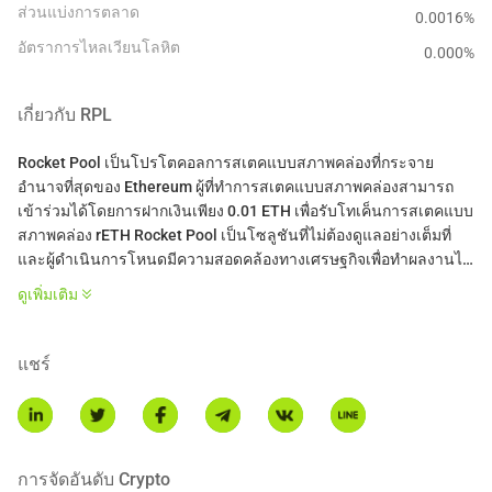
ส่วนแบ่งการตลาด
0.0016%
อัตราการไหลเวียนโลหิต
0.000
%
เกี่ยวกับ
RPL
Rocket Pool เป็นโปรโตคอลการสเตคแบบสภาพคล่องที่กระจาย
อำนาจที่สุดของ Ethereum ผู้ที่ทำการสเตคแบบสภาพคล่องสามารถ
เข้าร่วมได้โดยการฝากเงินเพียง 0.01 ETH เพื่อรับโทเค็นการสเตคแบบ
สภาพคล่อง rETH Rocket Pool เป็นโซลูชันที่ไม่ต้องดูแลอย่างเต็มที่
และผู้ดำเนินการโหนดมีความสอดคล้องทางเศรษฐกิจเพื่อทำผลงานได้
ดีสำหรับผู้ที่ทำการสเตค การเข้าร่วมในฐานะผู้ดำเนินการโหนดนั้น
ดูเพิ่มเติม
ไม่มีข้อกำหนดและต้องการเพียง 16 ETH (แทนที่จะเป็น 32 ETH ตาม
ปกติ) ROI ที่เพิ่มขึ้นจะมาจากค่าคอมมิชชั่นของผู้ดำเนินการและรางวัล
RPL ทีม Rocket Pool อยู่ในพื้นที่การสเตคตั้งแต่เริ่มก่อตั้งในปี 2016 ซึ่ง
แชร์
ทำให้พวกเขามีชื่อเสียงและประวัติที่ไม่มีใครเทียบได้
* บทนำนี้สร้างโดยการแปล AI และใช้เพื่อการอ้างอิงเท่านั้น.
การจัดอันดับ Crypto