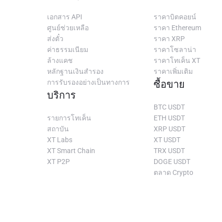
เอกสาร API
ราคาบิตคอยน์
ศูนย์ช่วยเหลือ
ราคา Ethereum
ส่งตั๋ว
ราคา XRP
ค่าธรรมเนียม
ราคาโซลาน่า
ล้างแคช
ราคาโทเค็น XT
หลักฐานเงินสำรอง
ราคาเพิ่มเติม
การรับรองอย่างเป็นทางการ
ซื้อขาย
บริการ
BTC USDT
รายการโทเค็น
ETH USDT
สถาบัน
XRP USDT
XT Labs
XT USDT
XT Smart Chain
TRX USDT
XT P2P
DOGE USDT
ตลาด Crypto