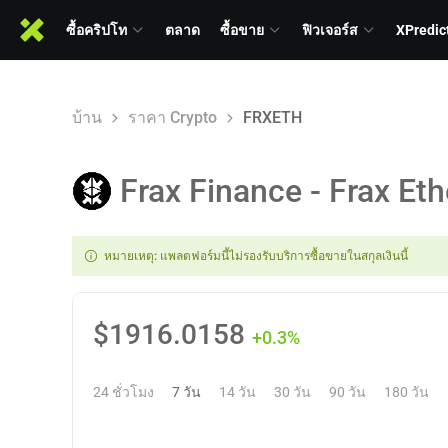
ซื้อคริปโท
ตลาด
ซื้อขาย
ฟิวเจอร์ส
XPredic
บ้าน
ราคา Crypto
FRXETH
Frax Finance - Frax Eth
หมายเหตุ: แพลตฟอร์มนี้ไม่รองรับบริการซื้อขายในสกุลเงินนี้
$
1916.0158
+0.3%
24 ชั่วโมง
7 วัน
14 วัน
30 วัน
90 วัน
180 วัน