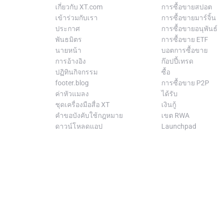
เกี่ยวกับ XT.com
การซื้อขายสปอต
เข้าร่วมกับเรา
การซื้อขายมาร์จิ้น
ประกาศ
การซื้อขายอนุพันธ์
พันธมิตร
การซื้อขาย ETF
นายหน้า
บอตการซื้อขาย
การอ้างอิง
ก๊อปปี้เทรด
ปฏิทินกิจกรรม
ซื้อ
footer.blog
การซื้อขาย P2P
ค่าหัวแมลง
ได้รับ
ชุดเครื่องมือสื่อ XT
เงินกู้
คำขอบังคับใช้กฎหมาย
เขต RWA
ดาวน์โหลดแอป
Launchpad