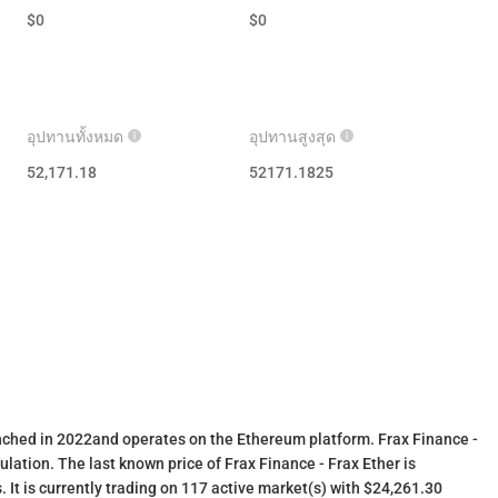
$
0
$
0
อุปทานทั้งหมด
อุปทานสูงสุด
52,171.18
52171.1825
unched in 2022and operates on the Ethereum platform. Frax Finance -
ulation. The last known price of Frax Finance - Frax Ether is
 It is currently trading on 117 active market(s) with $24,261.30