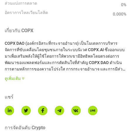
ส่วนแบ่งการตลาด
0%
อัตราการไหลเวียนโลหิต
0.000
%
เกี่ยวกับ
COPX
COPX DAO (องค์กรอิสระที่กระจายอำนาจ) เป็นโมเดลการบริหาร
จัดการที่ขับเคลื่อนโดยชุมชนภายในระบบนิเวศ COPX.AI ซึ่งออกแบบ
มาเพื่อเสริมพลังให้ผู้ใช้โดยการให้พวกเขามีอิทธิพลโดยตรงต่อการ
พัฒนาของแพลตฟอร์มและการตัดสินใจที่สำคัญ COPX DAO ดำเนิน
การตามหลักการของความโปร่งใส การกระจายอำนาจ และการมีส่วน
ร่วมของชุมชน ซึ่งอนุญาตให้ผู้ถือโทเค็นมีส่วนร่วมในการลงคะแนน
ดูเพิ่มเติม
เสียงเกี่ยวกับข้อเสนอ ทิศทางเชิงกลยุทธ์ และการเปลี่ยนแปลงการ
ดำเนินงาน
* การแนะนำนี้สร้างโดยการแปล AI และเป็นเพียงเพื่อการอ้างอิง
แชร์
เท่านั้น.
การจัดอันดับ Crypto