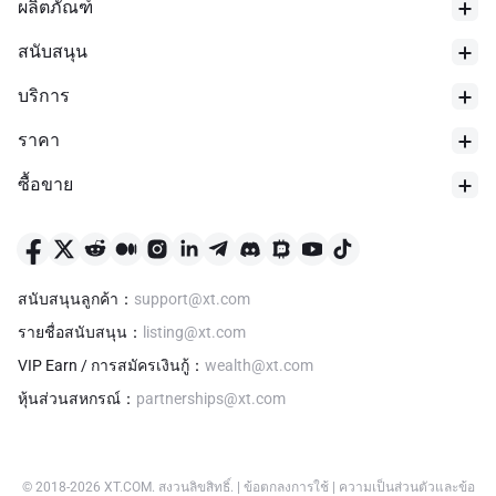
ผลิตภัณฑ์
What’s next for XRP Healthcare?
สนับสนุน
Our mobile and web app, decentralized marketplace, phase two
will be the development of a Metaverse Clinic that will offer a
บริการ
range of professional services focused on mental health and
well-being, delivered by trained professionals where clients upon
ราคา
entering the Clinic can choose an avatar and remain anonymous
while being treated, because of the stigma attached to mental
ซื้อขาย
health.
ต่ำสุด 24 ชม.
$
0.01173
What can XRP Healthcare (XRPH) be used for?
XRPH token will be used to purchase pharma and healthcare
สนับสนุนลูกค้า
：
support@xt.com
products and services around the globe via our Decentralized
marketplace.
รายชื่อสนับสนุน
：
listing@xt.com
XRPH will also be a way of sending money and setting up the
VIP Earn / การสมัครเงินกู้
：
wealth@xt.com
distribution of the medication to friends and family in
หุ้นส่วนสหกรณ์
：
partnerships@xt.com
pharmerging countries.
© 2018-
2026
XT.COM
.
สงวนลิขสิทธิ์.
|
ข้อตกลงการใช้
|
ความเป็นส่วนตัวและข้อ