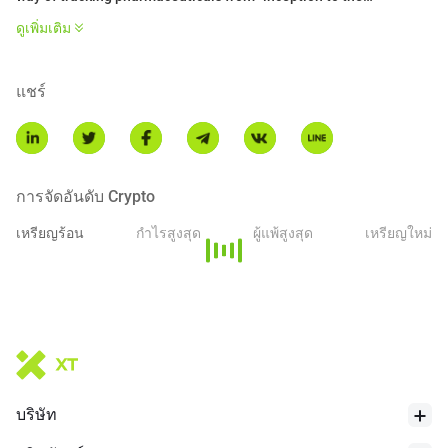
consumer” combating the multi-billion dollar counterfeit
ดูเพิ่มเติม
medicine industry, with an interface for interactive engagement
between consumers and healthcare service providers via our
mobile and web app.
แชร์
What makes XRP Healthcare unique?
• The first Pharma and Healthcare platform to be built on the XRP
Ledger
• Decentralized marketplace for the Pharma and Healthcare
การจัดอันดับ Crypto
services
เหรียญร้อน
กำไรสูงสุด
ผู้แพ้สูงสุด
เหรียญใหม่
• Interactive engagement between consumers and Healthcare
providers
• Track pharmaceuticals from "inception to consumer
History of XRP Healthcare:
The XRP Healthcare project was conceived on September 13,
2022, by founder and director Kain Roomes with the purpose of
making healthcare products and services affordable to all, and to
บริษัท
help support the failing pharmaceutical and healthcare system
as we know it.