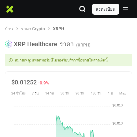
ลงทะเบียน
บ้าน
ราคา Crypto
XRPH
XRP Healthcare
ราคา
(XRPH)
หมายเหตุ: แพลตฟอร์มนี้ไม่รองรับบริการซื้อขายในสกุลเงินนี้
$
0.01252
-0.9%
24 ชั่วโมง
7 วัน
14 วัน
30 วัน
90 วัน
180 วัน
1 ปี
Max
$0.013
$0.013