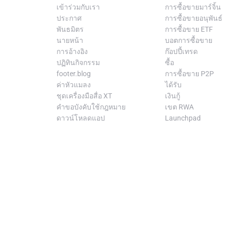
เข้าร่วมกับเรา
การซื้อขายมาร์จิ้น
ประกาศ
การซื้อขายอนุพันธ์
พันธมิตร
การซื้อขาย ETF
นายหน้า
บอตการซื้อขาย
การอ้างอิง
ก๊อปปี้เทรด
ปฏิทินกิจกรรม
ซื้อ
footer.blog
การซื้อขาย P2P
ค่าหัวแมลง
ได้รับ
ชุดเครื่องมือสื่อ XT
เงินกู้
คำขอบังคับใช้กฎหมาย
เขต RWA
ดาวน์โหลดแอป
Launchpad