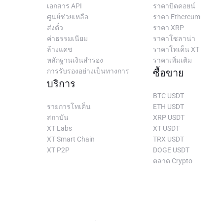
เอกสาร API
ราคาบิตคอยน์
ศูนย์ช่วยเหลือ
ราคา Ethereum
ส่งตั๋ว
ราคา XRP
ค่าธรรมเนียม
ราคาโซลาน่า
ล้างแคช
ราคาโทเค็น XT
หลักฐานเงินสำรอง
ราคาเพิ่มเติม
การรับรองอย่างเป็นทางการ
ซื้อขาย
บริการ
BTC USDT
รายการโทเค็น
ETH USDT
สถาบัน
XRP USDT
XT Labs
XT USDT
XT Smart Chain
TRX USDT
XT P2P
DOGE USDT
ตลาด Crypto