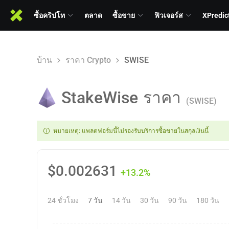
ซื้อคริปโท
ตลาด
ซื้อขาย
ฟิวเจอร์ส
XPredic
บ้าน
ราคา Crypto
SWISE
StakeWise
ราคา
(SWISE)
หมายเหตุ: แพลตฟอร์มนี้ไม่รองรับบริการซื้อขายในสกุลเงินนี้
$
0.002631
+13.2%
24 ชั่วโมง
7 วัน
14 วัน
30 วัน
90 วัน
180 วัน