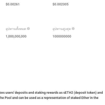
$
0.00261
$
0.002305
อุปทานทั้งหมด
อุปทานสูงสุด
1,000,000,000
1000000000
izes users' deposits and staking rewards as sETH2 (deposit token) and
he Pool and can be used as a representation of staked Ether in the