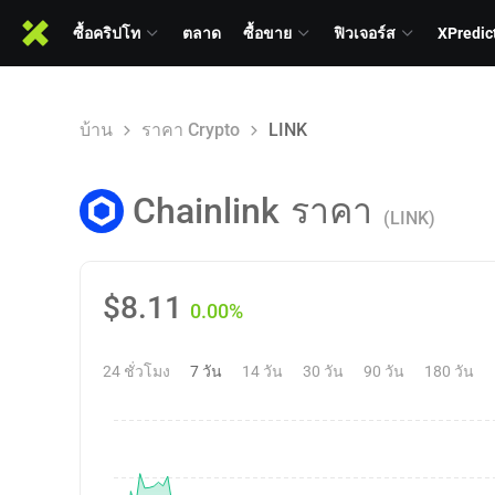
ซื้อคริปโท
ตลาด
ซื้อขาย
ฟิวเจอร์ส
XPredic
บ้าน
ราคา Crypto
LINK
Chainlink
ราคา
(LINK)
$
8.11
0.00%
24 ชั่วโมง
7 วัน
14 วัน
30 วัน
90 วัน
180 วัน