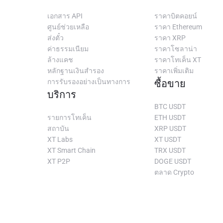
เอกสาร API
ราคาบิตคอยน์
ศูนย์ช่วยเหลือ
ราคา Ethereum
ส่งตั๋ว
ราคา XRP
ค่าธรรมเนียม
ราคาโซลาน่า
ล้างแคช
ราคาโทเค็น XT
หลักฐานเงินสำรอง
ราคาเพิ่มเติม
การรับรองอย่างเป็นทางการ
ซื้อขาย
บริการ
BTC USDT
รายการโทเค็น
ETH USDT
สถาบัน
XRP USDT
XT Labs
XT USDT
XT Smart Chain
TRX USDT
XT P2P
DOGE USDT
ตลาด Crypto