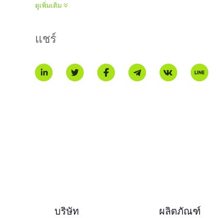
แพลตฟอร์มนี้ทำงานผ่านเครือข่ายของโหนดที่กระจายซึ่งดึงข้อ
ดูเพิ่มเติม
เช่น ราคาหุ้น คณะกรรมการของโหนดอิสระจะดึงข้อมูลและรวมข้อมู
Chainlink เสนอบริการต่าง ๆ รวมถึง Data Feeds สำหรับราค
Automation สำหรับการกระตุ้นฟังก์ชันของสัญญาอัจฉริยะ แล
แชร์
Chainlink ได้สร้างตัวเองให้เป็นโครงสร้างพื้นฐานที่สำคัญสำห
Euroclear, Mastercard, UBS, ANZ, Fidelity International แ
Environment สำหรับการทำงานของสินทรัพย์ที่ถูกโทเคน, Con
Automated Compliance Engine สำหรับการฝังข้อบังคับลงในส
โทเคน LINK เป็นสินทรัพย์พื้นเมืองที่ใช้จ่ายให้กับผู้ดำเนิน
ปลอดภัยของเครือข่ายผ่านการสเตค ผู้ดำเนินการโหนดจะสเตค LIN
Chainlink ถูกก่อตั้งขึ้นในปี 2017 โดย Sergey Nazarov และ Ste
32 ล้านดอลลาร์ใน ICO เดือนกันยายน 2017\n* บทนำนี้สร้างโดย
บริษัท
ผลิตภัณฑ์