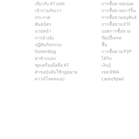
เกี่ยวกับ XT.com
การซื้อขายสปอต
เข้าร่วมกับเรา
การซื้อขายมาร์จิ้น
ประกาศ
การซื้อขายอนุพันธ์
พันธมิตร
การซื้อขาย ETF
นายหน้า
บอตการซื้อขาย
การอ้างอิง
ก๊อปปี้เทรด
ปฏิทินกิจกรรม
ซื้อ
footer.blog
การซื้อขาย P2P
ค่าหัวแมลง
ได้รับ
ชุดเครื่องมือสื่อ XT
เงินกู้
คำขอบังคับใช้กฎหมาย
เขต RWA
ดาวน์โหลดแอป
Launchpad