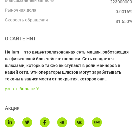
Максимальный запас
223000000
Рыночная доля
0.0016%
Скорость обращения
81.650
%
О САЙТЕ
HNT
Helium — это децентрализованная сеть машин, работающая
на физической блокчейн-технологии. Сеть создается
шлюзами, которые также выступают в роли майнеров в
нашей сети. Эти операторы шлюзов могут зарабатывать
токены в зависимости от покрытия, которое они
предоставляют, а также от транзакционных сборов,
узнать больше
получаемых от машин, подключающихся к их шлюзу.
Helium — это новая криптовалюта. Хотспоты зарабатывают,
Акция
предоставляя и проверяя беспроводное покрытие, а также
когда устройства в сети подключаются к интернету через
хотспоты.