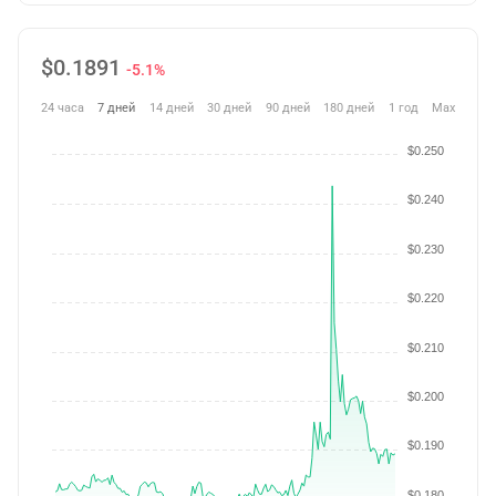
$
0.1891
-5.1%
24 часа
7 дней
14 дней
30 дней
90 дней
180 дней
1 год
Max
$0.250
$0.240
$0.230
$0.220
$0.210
$0.200
$0.190
$0.180