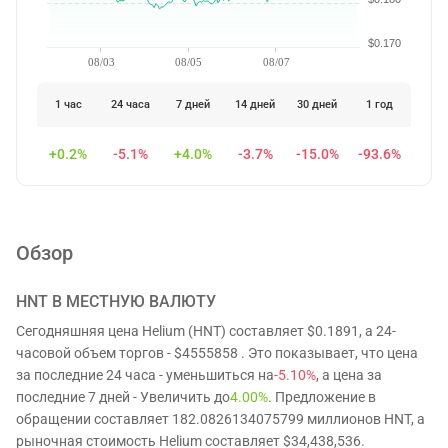
$0.170
08/03
08/05
08/07
1 час
24 часа
7 дней
14 дней
30 дней
1 год
+0.2%
-5.1%
+4.0%
-3.7%
-15.0%
-93.6%
Обзор
HNT
В МЕСТНУЮ ВАЛЮТУ
Сегодняшняя цена Helium (HNT) составляет $0.1891, а 24-
часовой объем торгов - $4555858 . Это показывает, что цена
за последние 24 часа - уменьшиться на
-5.10%
, а цена за
последние 7 дней - Увеличить до
4.00%
. Предложение в
обращении составляет 182.0826134075799 миллионов HNT, а
рыночная стоимость Helium составляет $34,438,536.