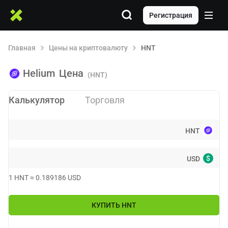
Регистрация
Главная
Цены на криптовалюту
HNT
Helium
Цена
(HNT)
Калькулятор
Торговля
HNT
$
USD
1
HNT
≈
0.189186
USD
КУПИТЬ
HNT