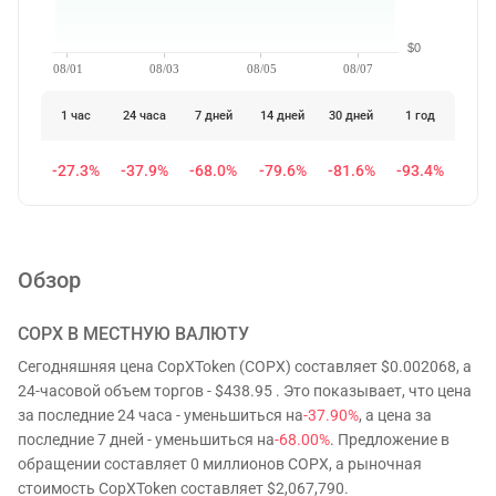
$0
08/01
08/03
08/05
08/07
1 час
24 часа
7 дней
14 дней
30 дней
1 год
-27.3%
-37.9%
-68.0%
-79.6%
-81.6%
-93.4%
Обзор
COPX
В МЕСТНУЮ ВАЛЮТУ
Сегодняшняя цена CopXToken (COPX) составляет $0.002068, а
24-часовой объем торгов - $438.95 . Это показывает, что цена
за последние 24 часа - уменьшиться на
-37.90%
, а цена за
последние 7 дней - уменьшиться на
-68.00%
. Предложение в
обращении составляет 0 миллионов COPX, а рыночная
стоимость CopXToken составляет $2,067,790.