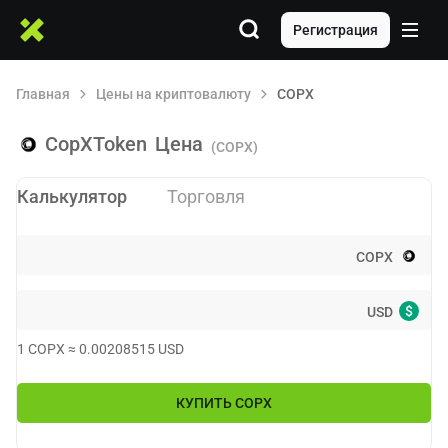
Регистрация
Главная
Цены на криптовалюту
COPX
CopXToken
Цена
(COPX)
Калькулятор
Торговля
COPX
$
USD
1
COPX
≈
0.00208515
USD
КУПИТЬ
COPX