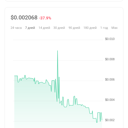
$
0.002068
-37.9%
24 часа
7 дней
14 дней
30 дней
90 дней
180 дней
1 год
Max
$0.010
$0.008
$0.006
$0.004
$0.002