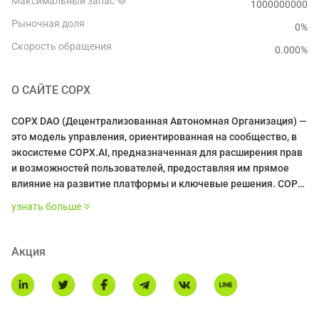
Максимальный запас
1000000000
Рыночная доля
0%
Скорость обращения
0.000
%
О САЙТЕ
COPX
COPX DAO (Децентрализованная Автономная Организация) —
это модель управления, ориентированная на сообщество, в
экосистеме COPX.AI, предназначенная для расширения прав
и возможностей пользователей, предоставляя им прямое
влияние на развитие платформы и ключевые решения. COPX
DAO функционирует на принципах прозрачности,
узнать больше
децентрализации и вовлеченности сообщества, позволяя
держателям токенов участвовать в голосовании по
предложениям, стратегическим направлениям и
Акция
операционным изменениям.
* Это введение сгенерировано AI-переводом и
предназначено только для справки.