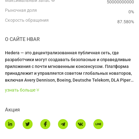
Максимальный запас
50000000000
Рыночная доля
0%
Скорость обращения
87.580
%
О САЙТЕ
HBAR
Hedera — это децентрализованная публичная сеть, где
разработчики могут создавать безопасные и справедливые
приложения с почти мгновенным консенсусом. Платформа
принадлежит и управляется советом глобальных новаторов,
включая Avery Dennison, Boeing, Deutsche Telekom, DLA Piper,
FIS (WorldPay), Google, IBM, LG Electronics, Magalu, Nomura,
узнать больше
Swirlds, Tata Communications, University College London (UCL),
Wipro и Zain Group.
Акция
Служба консенсуса Hedera (HCS) действует как уровень
доверия для любого приложения или разрешенной сети и
позволяет создавать неизменяемый и проверяемый журнал
сообщений. Сообщения приложений отправляются в сеть