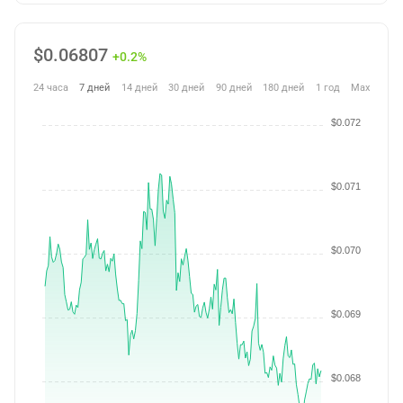
$
0.06807
+0.2%
24 часа
7 дней
14 дней
30 дней
90 дней
180 дней
1 год
Max
$0.072
$0.071
$0.070
$0.069
$0.068