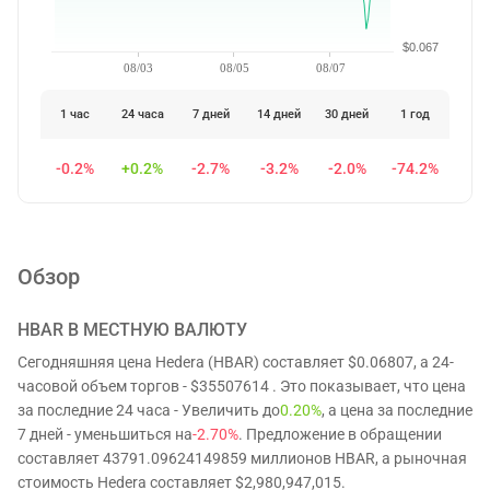
$0.067
08/03
08/05
08/07
1 час
24 часа
7 дней
14 дней
30 дней
1 год
-0.2%
+0.2%
-2.7%
-3.2%
-2.0%
-74.2%
Обзор
HBAR
В МЕСТНУЮ ВАЛЮТУ
Сегодняшняя цена Hedera (HBAR) составляет $0.06807, а 24-
часовой объем торгов - $35507614 . Это показывает, что цена
за последние 24 часа - Увеличить до
0.20%
, а цена за последние
7 дней - уменьшиться на
-2.70%
. Предложение в обращении
составляет 43791.09624149859 миллионов HBAR, а рыночная
стоимость Hedera составляет $2,980,947,015.