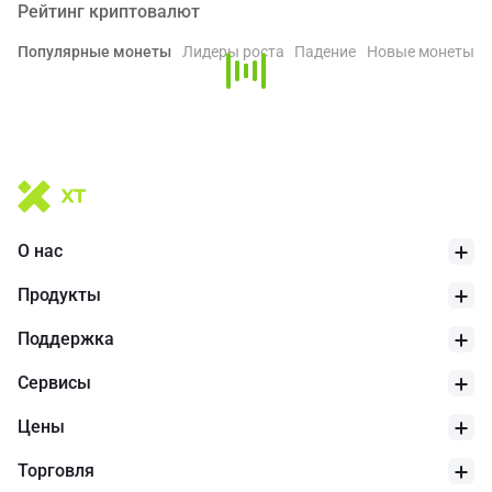
предназначено только для справки.
Рейтинг криптовалют
Популярные монеты
Лидеры роста
Падение
Новые монеты
О нас
Продукты
Поддержка
Cервисы
Цены
Торговля