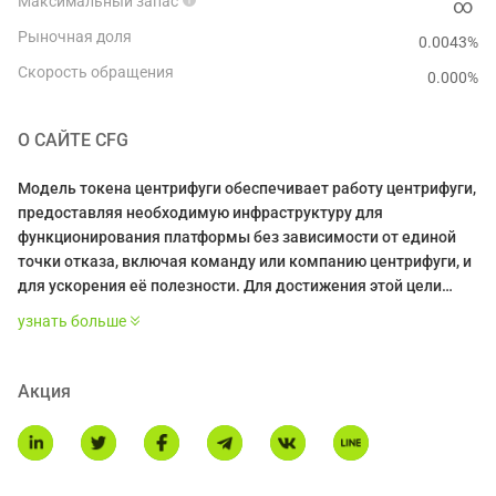
Максимальный запас
∞
Рыночная доля
0.0043%
Скорость обращения
0.000
%
О САЙТЕ
CFG
Модель токена центрифуги обеспечивает работу центрифуги,
предоставляя необходимую инфраструктуру для
функционирования платформы без зависимости от единой
точки отказа, включая команду или компанию центрифуги, и
для ускорения её полезности. Для достижения этой цели
центрифуга использует криптоэкономические примитивы
узнать больше
родного токена, называемого токеном центрифуги (cfg),
алгоритм консенсуса с номинированным доказательством
доли, который использует центрифугу для ставления
Акция
ценности, вознаграждения за принятие центрифуги и
механизм управления на блокчейне, который дает
возможность держателям центрифуги направлять развитие
центрифуги.\n* Это введение сгенерировано AI-переводом и