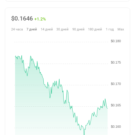
$
0.1646
+1.2%
24 часа
7 дней
14 дней
30 дней
90 дней
180 дней
1 год
Max
$0.180
$0.175
$0.170
$0.165
$0.160