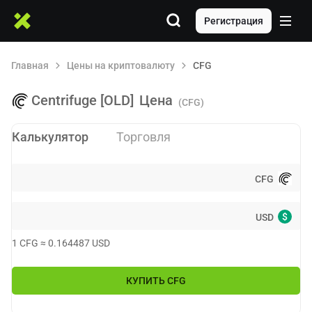
Регистрация
Главная
Цены на криптовалюту
CFG
Centrifuge [OLD]
Цена
(CFG)
Калькулятор
Торговля
CFG
$
USD
1
CFG
≈
0.164487
USD
КУПИТЬ
CFG