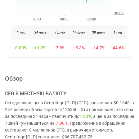
$0.155
08/04
08/06
08/08
1 час
24 часа
7 дней
14 дней
30 дней
1 год
0.00%
+1.2%
-7.9%
-5.3%
-14.7%
-44.6%
Обзор
CFG
В МЕСТНУЮ ВАЛЮТУ
Сегодняшняя цена Centrifuge [OLD] (CFG) составляет $0.1646, а
24-часовой объем торгов - $125350 . Это показывает, что цена
за последние 24 часа - Увеличить до
1.20%
, а цена за последние
7 дней - уменьшиться на
-7.90%
. Предложение в обращении
составляет 0 миллионов CFG, а рыночная стоимость
Centrifuge [OLD] составляет $86,707,482.75.