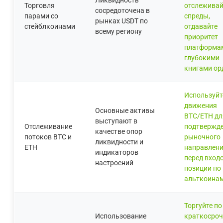
Торговля
отслеживай
сосредоточена в
парами со
спреды,
рынках USDT по
стейблкоинами
отдавайте
всему региону
приоритет
платформа
глубокими
книгами ор
Используйт
движения
Основные активы
BTC/ETH дл
выступают в
Отслеживание
подтвержд
качестве опор
потоков BTC и
рыночного
ликвидности и
ETH
направлен
индикаторов
перед вход
настроений
позиции по
альткоина
Торгуйте по
Использование
краткосро