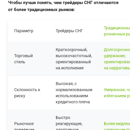
Чтобы лучше понять, чем трейдеры СНГ отличаются
от более традиционных рынков:
Традиционны
Параметр
Трейдеры СНГ
розничные р
Краткосрочный,
Долгосрочно
Торговый
высокочастотный,
удержание,
стиль
ориентированный
ориентирова
на исполнение
на нарратив
Высокая, с
Склонность к
нормализованным
Умеренная, ч
риску
использованием
избеганием р
кредитного плеча
Быстро
Рыночное
реагирующее,
Более медлен
поведение
адаптивное,
следующее т