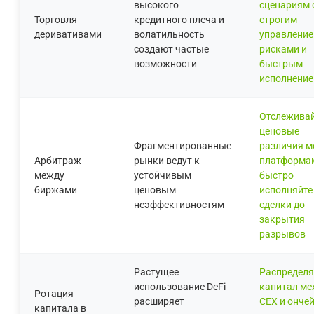
высокого
сценариям 
Торговля
кредитного плеча и
строгим
деривативами
волатильность
управлени
создают частые
рисками и
возможности
быстрым
исполнени
Отслежива
ценовые
Фрагментированные
различия м
Арбитраж
рынки ведут к
платформа
между
устойчивым
быстро
биржами
ценовым
исполняйте
неэффективностям
сделки до
закрытия
разрывов
Растущее
Распределя
использование DeFi
капитал ме
Ротация
расширяет
CEX и ончей
капитала в