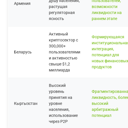
душу населения,
пользователей,
Армения
растущая
возможности
регуляторная
ликвидности на
ясность
раннем этапе
Активный
Формирующаяся
криптосектор с
институциональна
300,000+
интеграция,
Беларусь
пользователями
потенциал для
и активностью
новых финансовы
свыше $1,2
продуктов
миллиарда
Высокий
уровень
Фрагментированн
принятия на
ликвидность, боле
Кыргызстан
уровне
высокий
населения,
арбитражный
использование
потенциал
через P2P