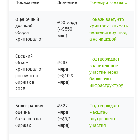
Показатель
Значение
Почему это важно
Оценочный
Показывает, что
₽50 млрд
дневной
криптоактивность
(~$550
оборот
является крупной,
млн)
криптовалют
а не нишевой
Средний
Подтверждает
объем
₽933
значительное
криптовалют
млрд
участие через
россиян на
(~$10,3
биржевую
биржах в
млрд)
инфраструктуру
2025
Более ранняя
₽827
Подтверждает
оценка
млрд
масштаб
балансов на
(~$9,2
внутреннего
биржах
млрд)
участия