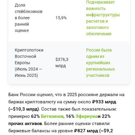
Подчеркивает
Доля
важность
стейблкоинов
инфраструктуры
в более
15,9%
расчетов и
ранней
залогового
оценке
обеспечения
Криптопотоки
Россия была
Восточной
одним из
$376,3
Европы
крупнейших
млрд
(Июль 2024 —
региональных
Июнь 2025)
участников
Банк России оценил, что в 2025 россияне держали на
биржах криптовалюту на сумму около
₽933 млрд
(~$10,3 млрд)
. Состав также был показательным:
примерно
62%
Биткоинов
,
16%
Эфириума
и 22%
прочих активов
. Более ранние оценки ставили
биржевые балансы на уровне
₽827 млрд (~$9,2