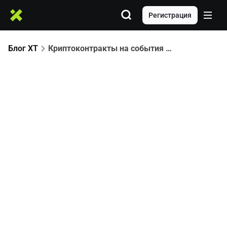
Регистрация
Блог XT
Криптоконтракты на события (Рынки предсказаний): Как торговать событиями на Биткоин и Эфириум