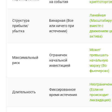
на события
криптоторго
Линейная
Структура
Бинарная (Все
(Масштабиру
прибыли/
или ничего при
вместе с
убытка
истечении)
движением ц
актива)
Может
Ограничен
превышать
Максимальный
начальной
начальную
риск
инвестицией
маржу (Во
фьючерсах)
Неограничен
Фиксированное
(Если не
Длительность
время истечения
происходит
ликвидация)