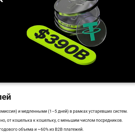
лей
миссия) и медленными (1–5 дней) в рамках устаревших систем.
но, от кошелька к кошельку, с меньшим числом посредников.
годового объема и ~60% из B2B платежей.