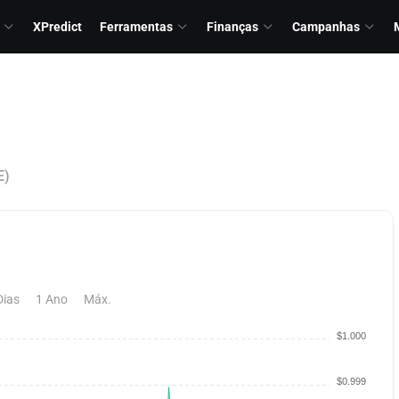
XPredict
Ferramentas
Finanças
Campanhas
E)
Dias
1 Ano
Máx.
$1.000
$0.999