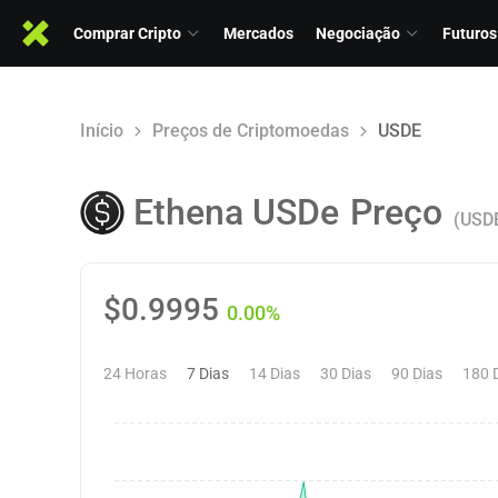
Comprar Cripto
Mercados
Negociação
Futuros
Início
Preços de Criptomoedas
USDE
Ethena USDe
Preço
(USD
$
0.9995
0.00%
24 Horas
7 Dias
14 Dias
30 Dias
90 Dias
180 