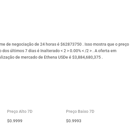
ume de negociação de 24 horas é $62873750 . Isso mostra que o preço
o dos últimos 7 dias é Inalterado < 2 > 0.00% < /2 > . A oferta em
lização de mercado de Ethena USDe é $3,884,680,375 .
Preço Alto 7D
Preço Baixo 7D
$
0.9999
$
0.9993