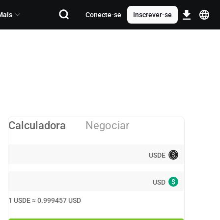
Mais
Conecte-se
Inscrever-se
Calculadora
Negociar
USDE
$
USD
1
USDE
≈
0.999457
USD