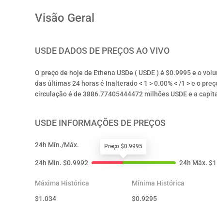
Visão Geral
USDE
DADOS DE PREÇOS AO VIVO
O preço de hoje de Ethena USDe ( USDE ) é $0.9995 e o vol
das últimas 24 horas é Inalterado < 1 > 0.00% < /1 > e o preç
circulação é de 3886.77405444472 milhões USDE e a capita
USDE
INFORMAÇÕES DE PREÇOS
24h Mín./Máx.
Preço $0.9995
24h Mín.
$
0.9992
24h Máx.
$
1
Máxima Histórica
Mínima Histórica
$
1.034
$
0.9295