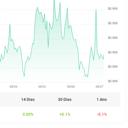
$0.999
$0.999
$0.999
$0.999
$0.999
$0.999
08/04
08/05
08/06
08/07
14 Dias
30 Dias
1 Ano
0.00%
+0.1%
-0.1%