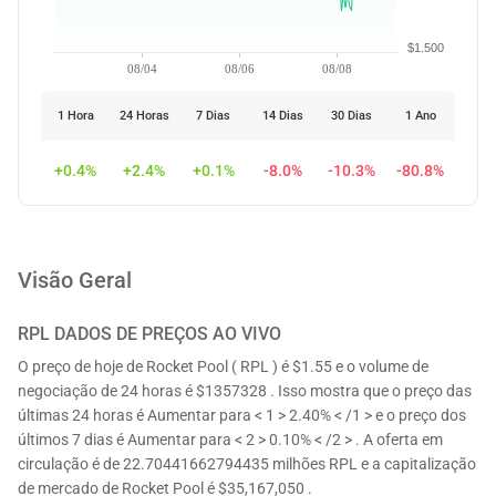
$1.500
08/04
08/06
08/08
1 Hora
24 Horas
7 Dias
14 Dias
30 Dias
1 Ano
+0.4%
+2.4%
+0.1%
-8.0%
-10.3%
-80.8%
Visão Geral
RPL
DADOS DE PREÇOS AO VIVO
O preço de hoje de Rocket Pool ( RPL ) é $1.55 e o volume de
negociação de 24 horas é $1357328 . Isso mostra que o preço das
últimas 24 horas é Aumentar para < 1 > 2.40% < /1 > e o preço dos
últimos 7 dias é Aumentar para < 2 > 0.10% < /2 > . A oferta em
circulação é de 22.70441662794435 milhões RPL e a capitalização
de mercado de Rocket Pool é $35,167,050 .