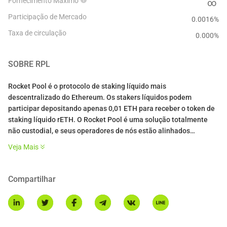
Fornecimento Máximo
∞
Participação de Mercado
0.0016%
Taxa de circulação
0.000
%
SOBRE
RPL
Rocket Pool é o protocolo de staking líquido mais
descentralizado do Ethereum. Os stakers líquidos podem
participar depositando apenas 0,01 ETH para receber o token de
staking líquido rETH. O Rocket Pool é uma solução totalmente
não custodial, e seus operadores de nós estão alinhados
economicamente para ter um bom desempenho para os stakers.
Veja Mais
Juntar-se como operador de nó é totalmente sem permissão e
requer apenas 16 ETH (em vez dos habituais 32). Um ROI
aumentado é fornecido tanto pela comissão do operador quanto
Compartilhar
pelas recompensas de RPL. A equipe do Rocket Pool está no
espaço de staking desde sua criação em 2016, o que lhes confere
um pedigree e um histórico sem igual.
* Esta introdução é gerada por tradução AI e é apenas para