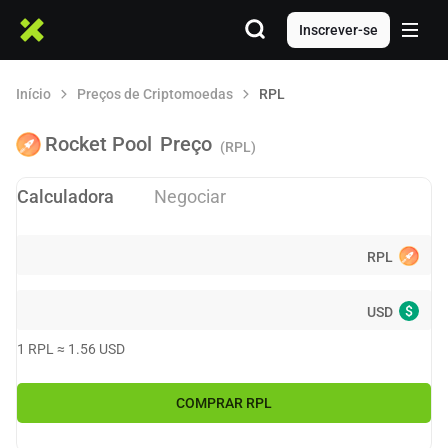
Inscrever-se
Início
Preços de Criptomoedas
RPL
Rocket Pool
Preço
(RPL)
Calculadora
Negociar
RPL
$
USD
1
RPL
≈
1.56
USD
COMPRAR
RPL