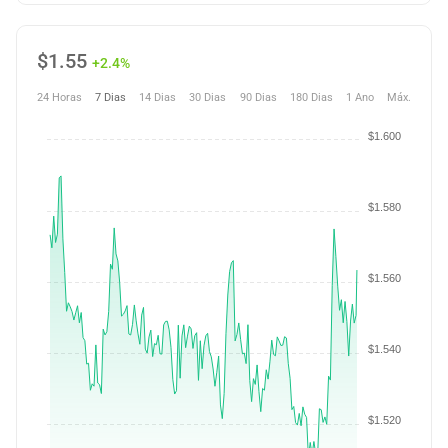
$
1.55
+2.4%
24 Horas
7 Dias
14 Dias
30 Dias
90 Dias
180 Dias
1 Ano
Máx.
$1.600
$1.580
$1.560
$1.540
$1.520