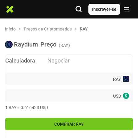
Inscrever-se
Início
Preços de Criptomoedas
RAY
Raydium
Preço
(RAY)
Calculadora
Negociar
RAY
$
USD
1
RAY
≈
0.616423
USD
COMPRAR
RAY