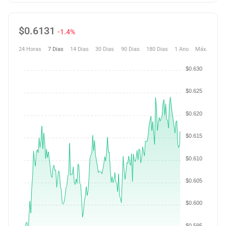
$
0.6131
-1.4%
24 Horas
7 Dias
14 Dias
30 Dias
90 Dias
180 Dias
1 Ano
Máx.
$0.630
$0.625
$0.620
$0.615
$0.610
$0.605
$0.600
$0.595