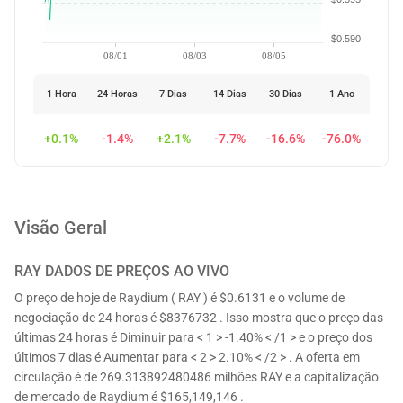
$0.590
08/01
08/03
08/05
1 Hora
24 Horas
7 Dias
14 Dias
30 Dias
1 Ano
+0.1%
-1.4%
+2.1%
-7.7%
-16.6%
-76.0%
Visão Geral
RAY
DADOS DE PREÇOS AO VIVO
O preço de hoje de Raydium ( RAY ) é $0.6131 e o volume de
negociação de 24 horas é $8376732 . Isso mostra que o preço das
últimas 24 horas é Diminuir para < 1 > -1.40% < /1 > e o preço dos
últimos 7 dias é Aumentar para < 2 > 2.10% < /2 > . A oferta em
circulação é de 269.313892480486 milhões RAY e a capitalização
de mercado de Raydium é $165,149,146 .