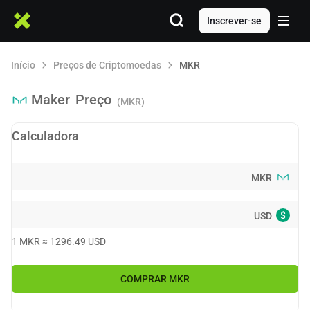
Inscrever-se
Início
Preços de Criptomoedas
MKR
Maker
Preço
(MKR)
Calculadora
MKR
$
USD
1
MKR
≈
1296.49
USD
COMPRAR
MKR