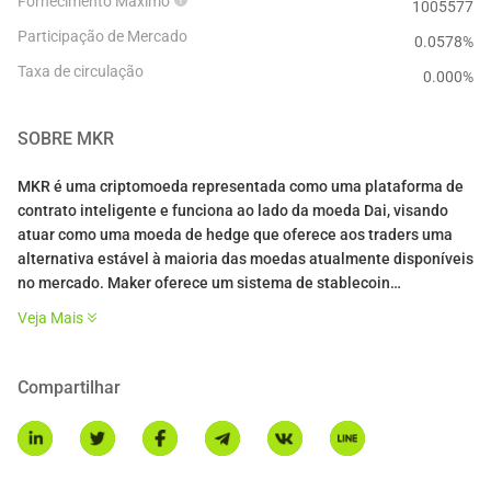
Fornecimento Máximo
1005577
Participação de Mercado
0.0578%
Taxa de circulação
0.000
%
SOBRE
MKR
MKR é uma criptomoeda representada como uma plataforma de
contrato inteligente e funciona ao lado da moeda Dai, visando
atuar como uma moeda de hedge que oferece aos traders uma
alternativa estável à maioria das moedas atualmente disponíveis
no mercado. Maker oferece um sistema de stablecoin
transparente que é totalmente inspecionável na blockchain do
Veja Mais
Ethereum. Fundada há quase três anos, a MakerDao é liderada
por Rune Christensen, seu CEO e fundador. A moeda MKR da
Maker é uma nova entrante no mercado e não é um projeto muito
Compartilhar
conhecido. No entanto, após hoje, será conhecida por muitas
mais pessoas após ter subido 40%, e é uma das moedas que se
destacou durante os recentes picos e vales.