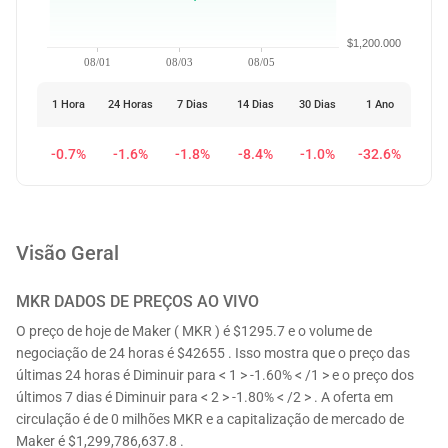
$1,200.000
08/01
08/03
08/05
1 Hora
24 Horas
7 Dias
14 Dias
30 Dias
1 Ano
-0.7%
-1.6%
-1.8%
-8.4%
-1.0%
-32.6%
Visão Geral
MKR
DADOS DE PREÇOS AO VIVO
O preço de hoje de Maker ( MKR ) é $1295.7 e o volume de
negociação de 24 horas é $42655 . Isso mostra que o preço das
últimas 24 horas é Diminuir para < 1 > -1.60% < /1 > e o preço dos
últimos 7 dias é Diminuir para < 2 > -1.80% < /2 > . A oferta em
circulação é de 0 milhões MKR e a capitalização de mercado de
Maker é $1,299,786,637.8 .