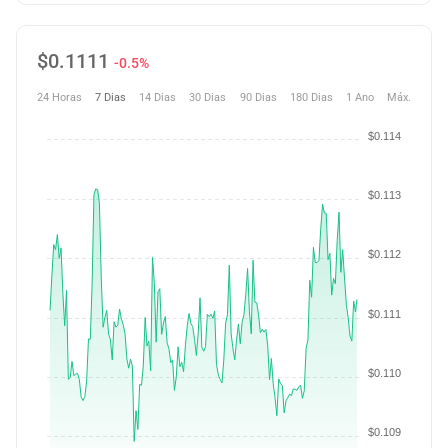
$
0.1111
-0.5%
24 Horas
7 Dias
14 Dias
30 Dias
90 Dias
180 Dias
1 Ano
Máx.
$0.114
$0.113
$0.112
$0.111
$0.110
$0.109