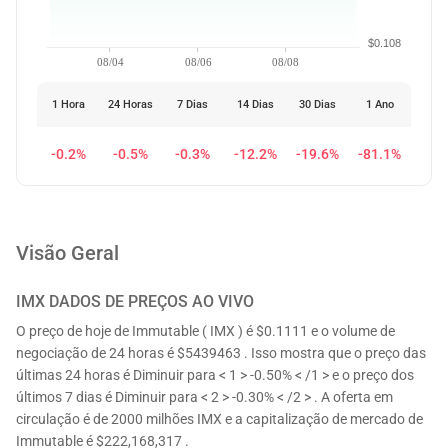
$0.108
08/04
08/06
08/08
1 Hora
24 Horas
7 Dias
14 Dias
30 Dias
1 Ano
-0.2%
-0.5%
-0.3%
-12.2%
-19.6%
-81.1%
Visão Geral
IMX
DADOS DE PREÇOS AO VIVO
O preço de hoje de Immutable ( IMX ) é $0.1111 e o volume de
negociação de 24 horas é $5439463 . Isso mostra que o preço das
últimas 24 horas é Diminuir para < 1 > -0.50% < /1 > e o preço dos
últimos 7 dias é Diminuir para < 2 > -0.30% < /2 > . A oferta em
circulação é de 2000 milhões IMX e a capitalização de mercado de
Immutable é $222,168,317 .