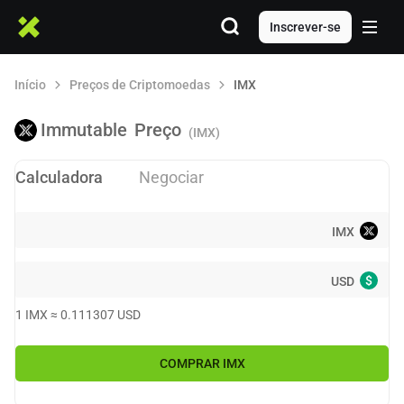
Inscrever-se
Início
Preços de Criptomoedas
IMX
Immutable
Preço
(IMX)
Calculadora
Negociar
IMX
$
USD
1
IMX
≈
0.111307
USD
COMPRAR
IMX