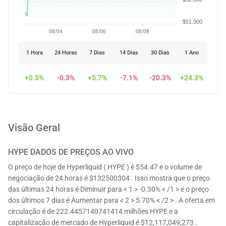
$51.000
08/04
08/06
08/08
1 Hora
24 Horas
7 Dias
14 Dias
30 Dias
1 Ano
+0.5%
-0.3%
+5.7%
-7.1%
-20.3%
+24.3%
Visão Geral
HYPE
DADOS DE PREÇOS AO VIVO
O preço de hoje de Hyperliquid ( HYPE ) é $54.47 e o volume de
negociação de 24 horas é $132500304 . Isso mostra que o preço
das últimas 24 horas é Diminuir para < 1 > -0.30% < /1 > e o preço
dos últimos 7 dias é Aumentar para < 2 > 5.70% < /2 > . A oferta em
circulação é de 222.4457140741414 milhões HYPE e a
capitalização de mercado de Hyperliquid é $12,117,049,273 .