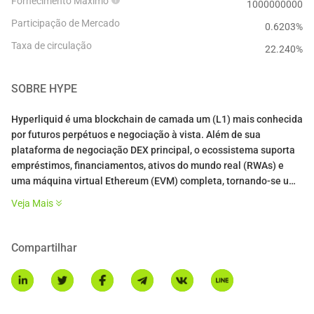
Fornecimento Máximo
1000000000
Participação de Mercado
0.6203%
Taxa de circulação
22.240
%
SOBRE
HYPE
Hyperliquid é uma blockchain de camada um (L1) mais conhecida
por futuros perpétuos e negociação à vista. Além de sua
plataforma de negociação DEX principal, o ecossistema suporta
empréstimos, financiamentos, ativos do mundo real (RWAs) e
uma máquina virtual Ethereum (EVM) completa, tornando-se uma
força líder em finanças descentralizadas (DeFi).
Veja Mais
Assim como a negociação eletrônica melhorou dramaticamente
os mercados nos anos 2000, a Hyperliquid oferece uma
Compartilhar
oportunidade para uma grande atualização técnica do sistema
financeiro existente por meio de uma blockchain transparente,
eficiente e resiliente. HYPE é o token nativo da blockchain
Hyperliquid, com um suprimento máximo de 1 bilhão.