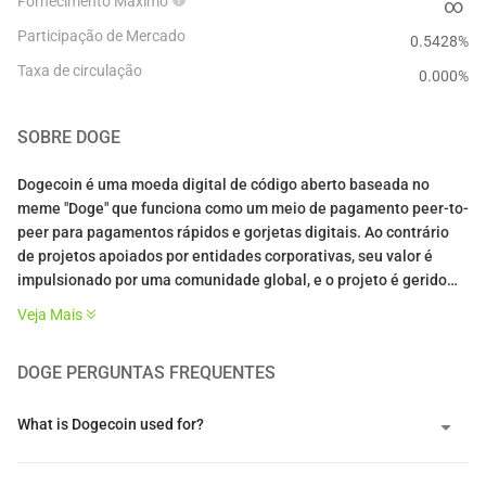
Fornecimento Máximo
∞
Participação de Mercado
0.5428%
Taxa de circulação
0.000
%
SOBRE
DOGE
Dogecoin é uma moeda digital de código aberto baseada no
meme "Doge" que funciona como um meio de pagamento peer-to-
peer para pagamentos rápidos e gorjetas digitais. Ao contrário
de projetos apoiados por entidades corporativas, seu valor é
impulsionado por uma comunidade global, e o projeto é gerido
por um grupo descentralizado de voluntários e pela Dogecoin
Veja Mais
Foundation, uma organização sem fins lucrativos, em vez de uma
empresa formal.
DOGE
PERGUNTAS FREQUENTES
Criado originalmente em 2013 pelos engenheiros de software
Billy Markus e Jackson Palmer como uma paródia de mercado, o
What is Dogecoin used for?
projeto não teve venda pública ou rodadas de capital de risco. A
rede opera como um fork do LuckyCoin, que por sua vez era um