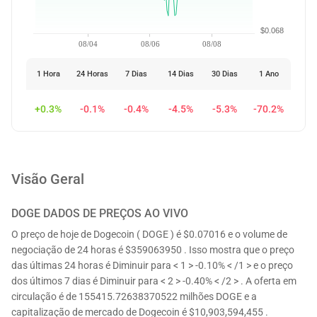
$0.068
08/04
08/06
08/08
1 Hora
24 Horas
7 Dias
14 Dias
30 Dias
1 Ano
+0.3%
-0.1%
-0.4%
-4.5%
-5.3%
-70.2%
Visão Geral
DOGE
DADOS DE PREÇOS AO VIVO
O preço de hoje de Dogecoin ( DOGE ) é $0.07016 e o volume de
negociação de 24 horas é $359063950 . Isso mostra que o preço
das últimas 24 horas é Diminuir para < 1 > -0.10% < /1 > e o preço
dos últimos 7 dias é Diminuir para < 2 > -0.40% < /2 > . A oferta em
circulação é de 155415.72638370522 milhões DOGE e a
capitalização de mercado de Dogecoin é $10,903,594,455 .