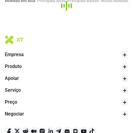
Moedas em Alta
Principais Altas
Principais Baixas
Novas Moedas
Empresa
Produto
Apoiar
24h Mín.
$
0.06983
Serviço
Preço
Negociar