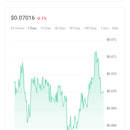
$
0.07016
-0.1%
24 Horas
7 Dias
14 Dias
30 Dias
90 Dias
180 Dias
1 Ano
Máx.
$0.071
$0.071
$0.070
$0.070
$0.069
$0.069