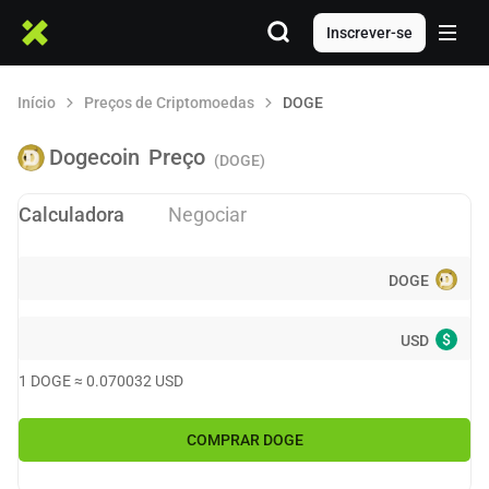
Inscrever-se
Início
Preços de Criptomoedas
DOGE
Dogecoin
Preço
(DOGE)
Calculadora
Negociar
DOGE
$
USD
1
DOGE
≈
0.070032
USD
COMPRAR
DOGE