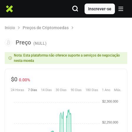
Inscrever-se
Início
Preços de Criptomoedas
Preço
(NULL)
Nota: Esta plataforma não oferece suporte a serviços de negociação
nesta moeda
$
0
0.00%
24 Horas
7 Dias
14 Dias
30 Dias
90 Dias
180 Dias
1 Ano
Máx.
$2,300.000
$2,250.000