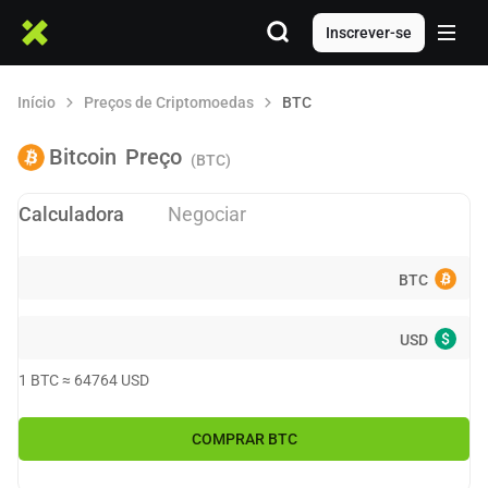
Inscrever-se
Início
Preços de Criptomoedas
BTC
Bitcoin
Preço
(BTC)
Calculadora
Negociar
BTC
$
USD
1
BTC
≈
64764
USD
COMPRAR
BTC