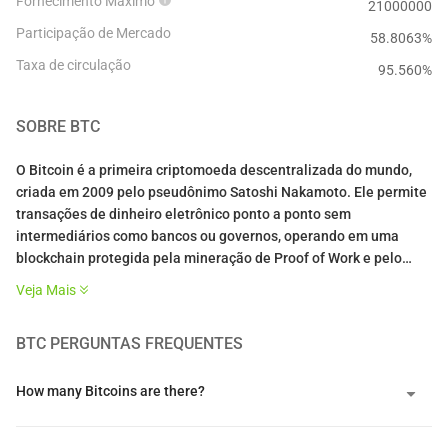
Fornecimento Máximo
21000000
Participação de Mercado
58.8063%
Taxa de circulação
95.560
%
SOBRE
BTC
O Bitcoin é a primeira criptomoeda descentralizada do mundo,
criada em 2009 pelo pseudônimo Satoshi Nakamoto. Ele permite
transações de dinheiro eletrônico ponto a ponto sem
intermediários como bancos ou governos, operando em uma
blockchain protegida pela mineração de Proof of Work e pelo
algoritmo criptográfico SHA-256.
Veja Mais
Com um limite de fornecimento fixo de 21 milhões de moedas e
BTC
PERGUNTAS FREQUENTES
reduções programáticas a cada quatro anos que diminuem as
recompensas dos mineradores, o Bitcoin é projetado como um
ativo digital deflacionário frequentemente chamado de "ouro
How many Bitcoins are there?
digital". Seu valor decorre da solução do problema do gasto duplo
sem intermediários confiáveis, criando o primeiro ativo digital