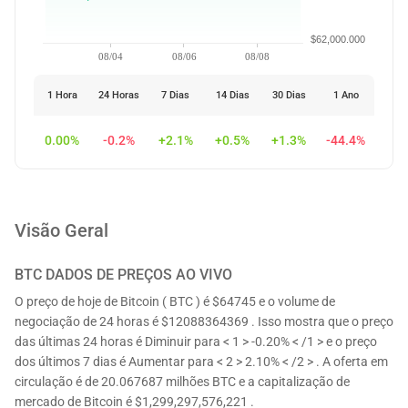
$62,000.000
08/04
08/06
08/08
1 Hora
24 Horas
7 Dias
14 Dias
30 Dias
1 Ano
0.00%
-0.2%
+2.1%
+0.5%
+1.3%
-44.4%
Visão Geral
BTC
DADOS DE PREÇOS AO VIVO
O preço de hoje de Bitcoin ( BTC ) é $64745 e o volume de
negociação de 24 horas é $12088364369 . Isso mostra que o preço
das últimas 24 horas é Diminuir para < 1 > -0.20% < /1 > e o preço
dos últimos 7 dias é Aumentar para < 2 > 2.10% < /2 > . A oferta em
circulação é de 20.067687 milhões BTC e a capitalização de
mercado de Bitcoin é $1,299,297,576,221 .