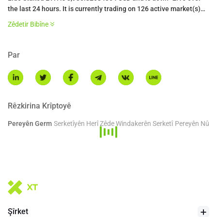
the last 24 hours. It is currently trading on 126 active market(s)
with $73,941,730.67 traded over the last 24 hours. More
Zêdetir Bibîne
information can be found at https://lido.fi/.
Par
Rêzkirina Krîptoyê
Pereyên Germ
Serketîyên Herî Zêde
Windakerên Serketî
Pereyên Nû
Şîrket