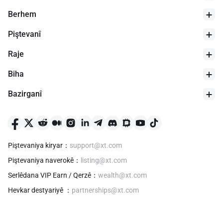
Berhem
Piştevanî
Raje
Biha
Bazirganî
24 demjimêr kêm
$
0
Piştevaniya kiryar
：
support@xt.com
Piştevaniya naverokê
：
listing@xt.com
Serlêdana VIP Earn / Qerzê
：
wealth@xt.com
Hevkar destyariyê
：
partnerships@xt.com