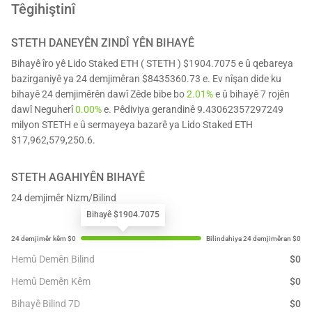
Têgihiştinî
STETH
DANEYÊN ZINDÎ YÊN BIHAYÊ
Bihayê îro yê Lido Staked ETH ( STETH ) $1904.7075 e û qebareya
bazirganiyê ya 24 demjimêran $8435360.73 e. Ev nîşan dide ku
bihayê 24 demjimêrên dawî Zêde bibe bo
2.01%
e û bihayê 7 rojên
dawî Neguherî
0.00%
e. Pêdiviya gerandinê 9.43062357297249
milyon STETH e û sermayeya bazarê ya Lido Staked ETH
$17,962,579,250.6.
STETH
AGAHIYÊN BIHAYÊ
24 demjimêr Nizm/Bilind
Bihayê $1904.7075
Hemû Demên Bilind
$
0
Hemû Demên Kêm
$
0
Bihayê Bilind 7D
$
0