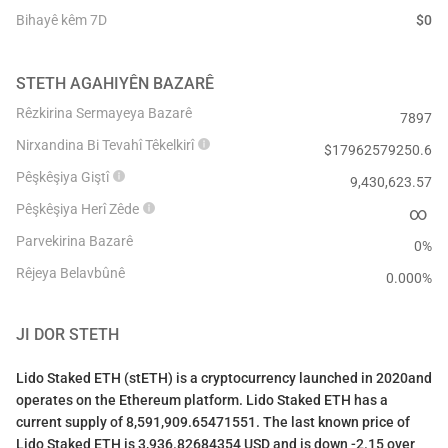
Bihayê kêm 7D
$
0
STETH
AGAHIYÊN BAZARÊ
Rêzkirina Sermayeya Bazarê
7897
Nirxandina Bi Tevahî Têkelkirî
$
17962579250.6
Pêşkêşiya Giştî
9,430,623.57
Pêşkêşiya Herî Zêde
∞
Parvekirina Bazarê
0%
Rêjeya Belavbûnê
0.000
%
JI DOR
STETH
Lido Staked ETH (stETH) is a cryptocurrency launched in 2020and
operates on the Ethereum platform. Lido Staked ETH has a
current supply of 8,591,909.65471551. The last known price of
Lido Staked ETH is 3,936.82684354 USD and is down -2.15 over