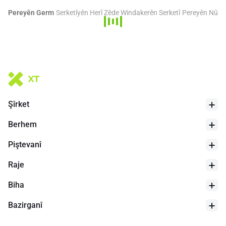
Pereyên Germ
Serketîyên Herî Zêde
Windakerên Serketî
Pereyên Nû
Şîrket
Berhem
Piştevanî
Raje
Biha
Bazirganî