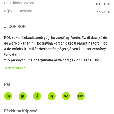
Parvekirina Bazarê
0.0018%
Rêjeya Belavbûnê
77.240
%
JI DOR
RON
RON tokenê ekosistemê ye ji bo zencîrey Ronin. Ew di dawiyê de
dê were bikar anîn ji bo dayîna xercên gazê û parastina torê ji bo
Axie Infinity û lîstikên/berhemên pêşerojê yên ku li ser zencîrey
têne danîn.
* Ev pêşniyar ji hêla terjemana AI ve hatî çêkirin û tenê ji bo
ramanê ye.
Zêdetir Bibîne
Par
Rêzkirina Krîptoyê