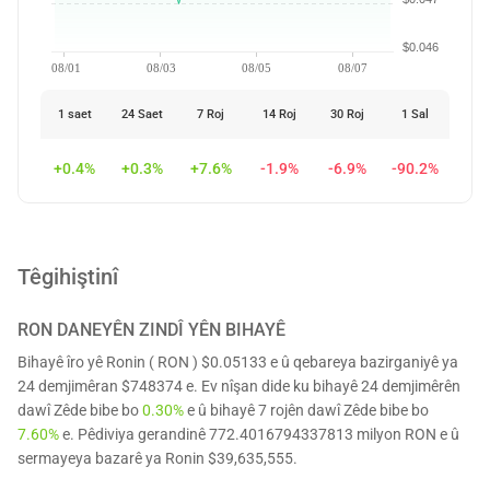
$0.046
08/01
08/03
08/05
08/07
1 saet
24 Saet
7 Roj
14 Roj
30 Roj
1 Sal
+0.4%
+0.3%
+7.6%
-1.9%
-6.9%
-90.2%
Têgihiştinî
RON
DANEYÊN ZINDÎ YÊN BIHAYÊ
Bihayê îro yê Ronin ( RON ) $0.05133 e û qebareya bazirganiyê ya
24 demjimêran $748374 e. Ev nîşan dide ku bihayê 24 demjimêrên
dawî Zêde bibe bo
0.30%
e û bihayê 7 rojên dawî Zêde bibe bo
7.60%
e. Pêdiviya gerandinê 772.4016794337813 milyon RON e û
sermayeya bazarê ya Ronin $39,635,555.