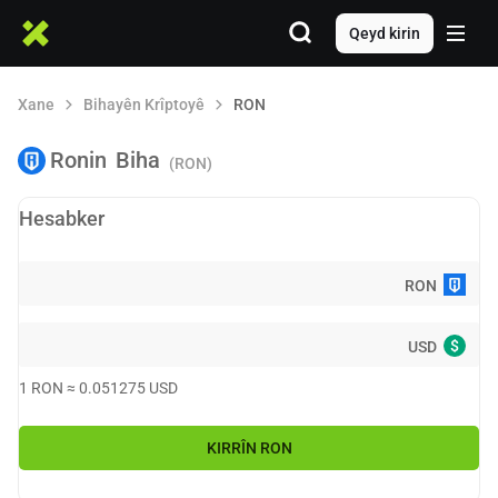
Qeyd kirin
Xane
Bihayên Krîptoyê
RON
Ronin
Biha
(RON)
Hesabker
RON
$
USD
1
RON
≈
0.051275
USD
KIRRÎN
RON