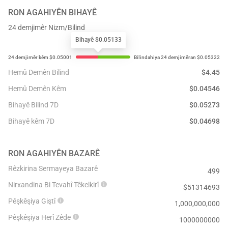
RON
AGAHIYÊN BIHAYÊ
24 demjimêr Nizm/Bilind
Bihayê $0.05133
Hemû Demên Bilind
$
4.45
Hemû Demên Kêm
$
0.04546
Bihayê Bilind 7D
$
0.05273
Bihayê kêm 7D
$
0.04698
RON
AGAHIYÊN BAZARÊ
Rêzkirina Sermayeya Bazarê
499
Nirxandina Bi Tevahî Têkelkirî
$
51314693
Pêşkêşiya Giştî
1,000,000,000
Pêşkêşiya Herî Zêde
1000000000