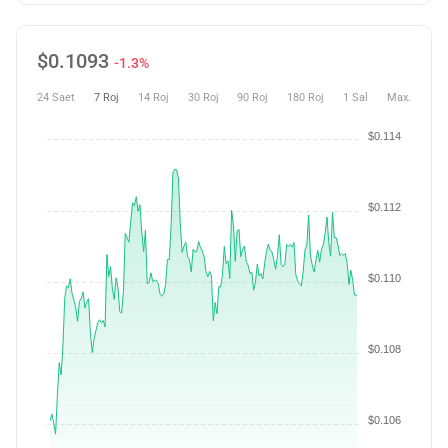
$
0.1093
-1.3%
24 Saet
7 Roj
14 Roj
30 Roj
90 Roj
180 Roj
1 Sal
Max.
$0.114
$0.112
$0.110
$0.108
$0.106