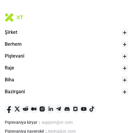
Şîrket
Berhem
Piştevanî
Raje
Biha
Bazirganî
Piştevaniya kiryar
：
support@xt.com
Piştevaniya naverokê
：
listing@xt.com