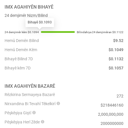
IMX
AGAHIYÊN BIHAYÊ
24 demjimêr Nizm/Bilind
Bihayê $0.1093
Hemû Demên Bilind
$
9.52
Hemû Demên Kêm
$
0.1049
Bihayê Bilind 7D
$
0.1132
Bihayê kêm 7D
$
0.1057
IMX
AGAHIYÊN BAZARÊ
Rêzkirina Sermayeya Bazarê
272
Nirxandina Bi Tevahî Têkelkirî
$
218446160
Pêşkêşiya Giştî
2,000,000,000
Pêşkêşiya Herî Zêde
2000000000