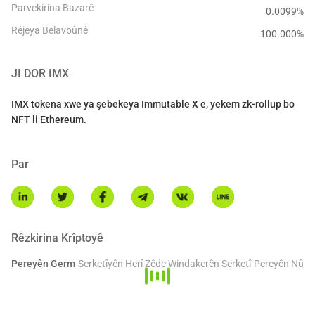
Parvekirina Bazarê
0.0099%
Rêjeya Belavbûnê
100.000
%
JI DOR
IMX
IMX tokena xwe ya şebekeya Immutable X e, yekem zk-rollup bo
NFT li Ethereum.
Par
Rêzkirina Krîptoyê
Pereyên Germ
Serketîyên Herî Zêde
Windakerên Serketî
Pereyên Nû