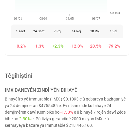
$0.104
08/01
08/03
08/05
08/07
1 saet
24 Saet
7 Roj
14 Roj
30 Roj
1 Sal
-0.2%
-1.3%
+2.3%
-12.0%
-20.5%
-79.2%
Têgihiştinî
IMX
DANEYÊN ZINDÎ YÊN BIHAYÊ
Bihayê îro yê Immutable ( IMX ) $0.1093 e û qebareya bazirganiyê
ya 24 demjimêran $4755485 e. Ev nîşan dide ku bihayê 24
demjimêrên dawî Kêm bike bo
-1.30%
e û bihayê 7 rojên dawî Zêde
bibe bo
2.30%
e. Pêdiviya gerandinê 2000 milyon IMX e û
sermayeya bazarê ya Immutable $218,446,160.