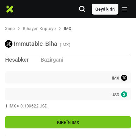
Qeyd kirin
Xane
Bihayên Krîptoyê
IMX
Immutable
Biha
(IMX)
Hesabker
Bazirganî
IMX
$
USD
1
IMX
≈
0.109622
USD
KIRRÎN
IMX