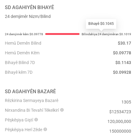
SD
AGAHIYÊN BIHAYÊ
24 demjimêr Nizm/Bilind
Bihayê $0.1045
Hemû Demên Bilind
$
30.17
Hemû Demên Kêm
$
0.09778
Bihayê Bilind 7D
$
0.1143
Bihayê kêm 7D
$
0.09928
SD
AGAHIYÊN BAZARÊ
Rêzkirina Sermayeya Bazarê
1305
Nirxandina Bi Tevahî Têkelkirî
$
12534723
Pêşkêşiya Giştî
120,000,000
Pêşkêşiya Herî Zêde
150000000