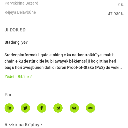
Parvekirina Bazarê
0%
Rêjeya Belavbûnê
47.930
%
JI DOR
SD
Stader çi ye?
Stader platformek liquid staking e ku ne-kontrolkirî ye, multi-
chain e ku destûr dide ku bi awayek bêkêmasî ji bo girtina herî
baş û herî xweşbûnên defi di torên Proof-of-Stake (PoS) de wekî
Etherum, Polygon, BNB û Hedera bi hêsanî ve girêdayî be. Ew ji
Zêdetir Bibîne
hêla 85k+ stakeran ve hatî pejirandin, ku ji bikarhênerên firotanê
heta firotan, kontrolkeran û rêveberiyên ku dixwazin bi stakingê
xwe yên crypto assets xwe xweşbûnên wergirtin.
Par
SD token çi ye?
SD tokenê rêveberiya Stader e. Ew tokenek ERC-20 ye bi
pêşkeftina herî zêde ya 120 milyon tokenan di nav 23k+ xwedan
Rêzkirina Krîptoyê