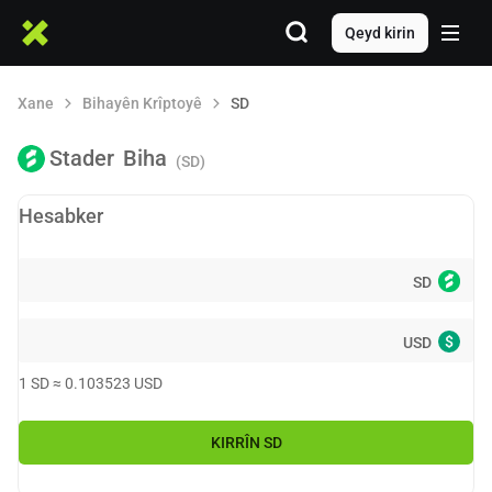
Qeyd kirin
Xane
Bihayên Krîptoyê
SD
Stader
Biha
(SD)
Hesabker
SD
$
USD
1
SD
≈
0.103523
USD
KIRRÎN
SD