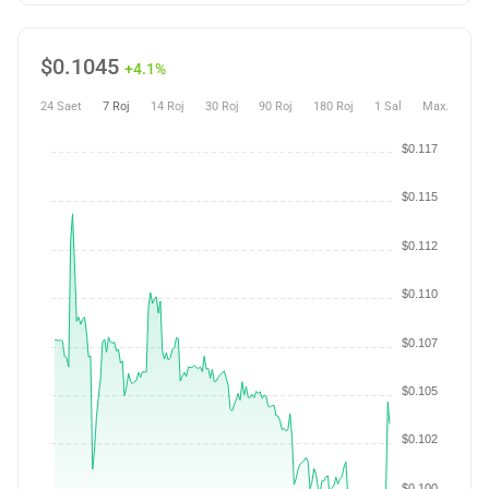
$
0.1045
+4.1%
24 Saet
7 Roj
14 Roj
30 Roj
90 Roj
180 Roj
1 Sal
Max.
$0.117
$0.115
$0.112
$0.110
$0.107
$0.105
$0.102
$0.100