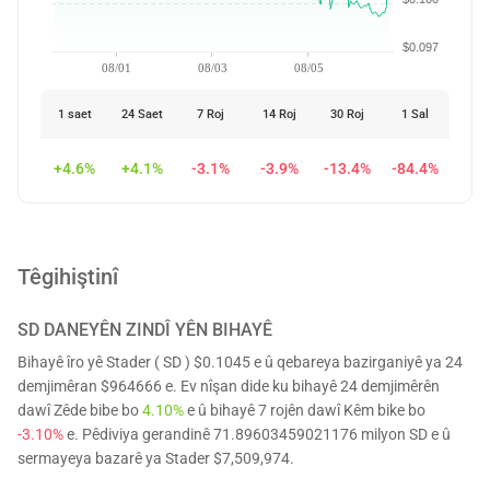
$0.097
08/01
08/03
08/05
1 saet
24 Saet
7 Roj
14 Roj
30 Roj
1 Sal
+4.6%
+4.1%
-3.1%
-3.9%
-13.4%
-84.4%
Têgihiştinî
SD
DANEYÊN ZINDÎ YÊN BIHAYÊ
Bihayê îro yê Stader ( SD ) $0.1045 e û qebareya bazirganiyê ya 24
demjimêran $964666 e. Ev nîşan dide ku bihayê 24 demjimêrên
dawî Zêde bibe bo
4.10%
e û bihayê 7 rojên dawî Kêm bike bo
-3.10%
e. Pêdiviya gerandinê 71.89603459021176 milyon SD e û
sermayeya bazarê ya Stader $7,509,974.