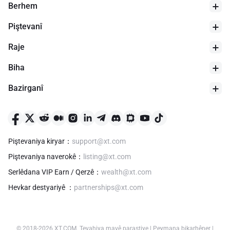
Berhem
Piştevanî
Raje
Biha
Bazirganî
Piştevaniya kiryar
：
support@xt.com
Piştevaniya naverokê
：
listing@xt.com
Serlêdana VIP Earn / Qerzê
：
wealth@xt.com
Hevkar destyariyê
：
partnerships@xt.com
© 2018-
2026
XT.COM
.
Tevahiya mavê parastiye
|
Peymana bikarhêner
|