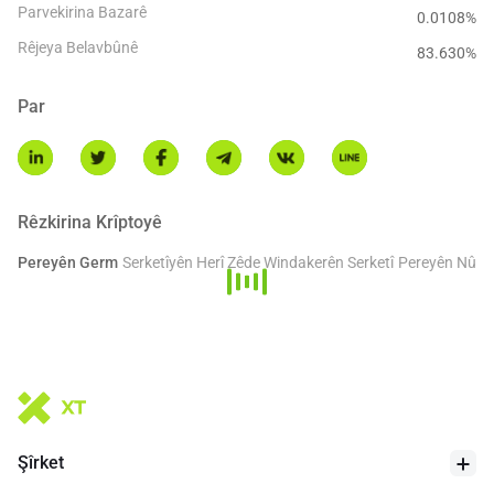
Parvekirina Bazarê
0.0108%
Rêjeya Belavbûnê
83.630
%
Par
Rêzkirina Krîptoyê
Pereyên Germ
Serketîyên Herî Zêde
Windakerên Serketî
Pereyên Nû
Şîrket