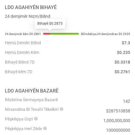
LDO
AGAHIYÊN BIHAYÊ
24 demjimêr Nizm/Bilind
Bihayê $0.2875
Hemû Demên Bilind
$
7.3
Hemû Demên Kêm
$
0.235
Bihayê Bilind 7D
$
0.3318
Bihayê kêm 7D
$
0.2761
LDO
AGAHIYÊN BAZARÊ
Rêzkirina Sermayeya Bazarê
142
Nirxandina Bi Tevahî Têkelkirî
$
287510858
Pêşkêşiya Giştî
1,000,000,000
Pêşkêşiya Herî Zêde
1000000000