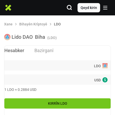
Qeyd kirin
Xane
Bihayên Krîptoyê
LDO
Lido DAO
Biha
(LDO)
Hesabker
Bazirganî
LDO
$
USD
1
LDO
≈
0.2884
USD
KIRRÎN
LDO