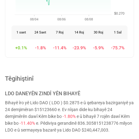
$0.270
08/04
08/06
08/08
1 saet
24 Saet
7 Roj
14 Roj
30 Roj
1 Sal
+0.1%
-1.8%
-11.4%
-23.9%
-5.9%
-75.7%
Têgihiştinî
LDO
DANEYÊN ZINDÎ YÊN BIHAYÊ
Bihayê îro yê Lido DAO ( LDO ) $0.2875 e û qebareya bazirganiyê ya
24 demjimêran $15123660 e. Ev nîşan dide ku bihayê 24
demjimêrên dawî Kêm bike bo
-1.80%
e û bihayê 7 rojên dawî Kêm
bike bo
-11.40%
e. Pêdiviya gerandinê 836.3058151238776 milyon
LDO e û sermayeya bazarê ya Lido DAO $240,447,003.