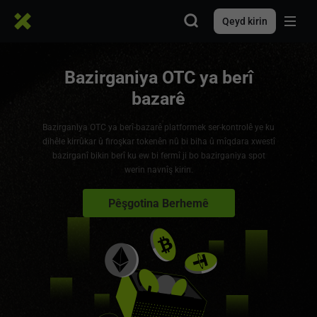
Qeyd kirin
Bazirganiya OTC ya berî
bazarê
Bazirganiya OTC ya berî-bazarê platformek ser-kontrolê ye ku
dihêle kirrûkar û firoşkar tokenên nû bi biha û mîqdara xwestî
bazirganî bikin berî ku ew bi fermî ji bo bazirganiya spot
werin navnîş kirin.
Pêşgotina Berhemê