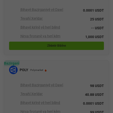
Bihayê Bazirganiyê yê Dawî
0.0001 USDT
Tevahî Xerîdar
25 USDT
Bihayê kirînê yê herî bilind
-- USDT
Nirxa firotanê ya herî kêm
1,000 USDT
Zêdetir Bibîne
Bazirganî
POLY
Polymarket
Bihayê Bazirganiyê yê Dawî
98 USDT
Tevahî Xerîdar
40.88 USDT
Bihayê kirînê yê herî bilind
0.0001 USDT
Nirxa firotanê ya herî kêm
99 USDT