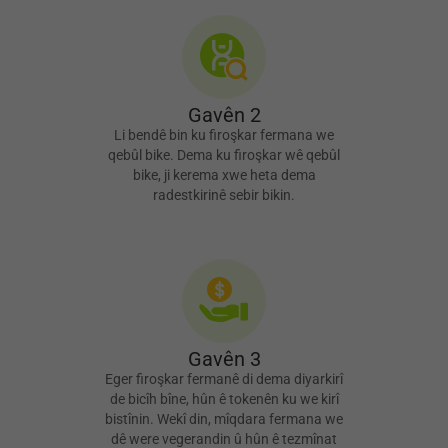
Gavên 2
Li bendê bin ku firoşkar fermana we
qebûl bike. Dema ku firoşkar wê qebûl
bike, ji kerema xwe heta dema
radestkirinê sebir bikin.
Gavên 3
Eger firoşkar fermanê di dema diyarkirî
de bicîh bîne, hûn ê tokenên ku we kirî
bistînin. Wekî din, mîqdara fermana we
dê were vegerandin û hûn ê tezmînat