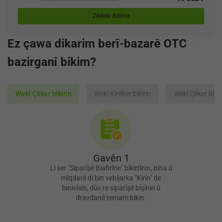
Zêdetir Bibîne
Ez çawa dikarim berî-bazarê OTC
bazirganî bikim?
Wekî Çêker bikirin
Wekî Kirêker bikirin
Wekî Çêker bifr
Gavên 1
Li ser "Siparîşê Biafirîne" bikirtînin, biha û
mîqdarê di bin vebijarka "Kirîn" de
binivîsin, dûv re siparîşê bişînin û
dravdanê temam bikin.