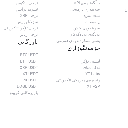
بەڵگەنامەی API
نرخی بیتکۆین
سەنتەری یارمەتی
ئیتیریم پرایس
ن
بلیت بنێرە
نرخی XRP
ڕسومات
سۆلانا پرایس
سڕینەوەی کاش
نرخی تۆکن ئێکس تی
بەڵگەی یەدەگەکان
نرخی زیاتر
پشتڕاستکردنەوەی فەرمی
بازرگانی
خزمەتگوزاری
BTC USDT
لیستی تۆکن
ETH USDT
ئەکادیمیای
XRP USDT
XT USDT
XT Labs
زنجیرەی زیرەکی ئێکس تی
TRX USDT
DOGE USDT
XT P2P
بازاڕەکانی کریپتۆ