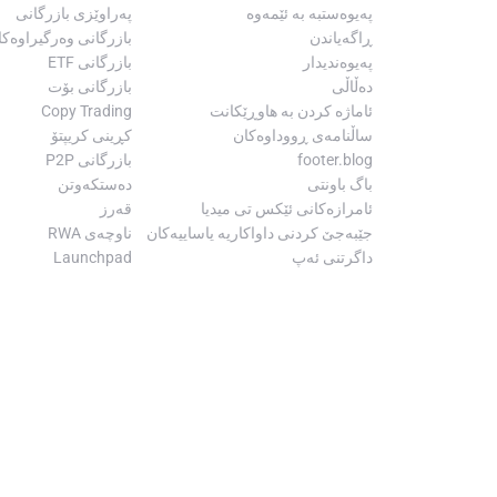
پەیوەستبە بە ئێمەوە
پەراوێزی بازرگانی
ڕاگەیاندن
بازرگانی وەرگیراوەکا
پەیوەندیدار
بازرگانی ETF
دەڵاڵی
بازرگانی بۆت
ئاماژە کردن بە هاوڕێکانت
Copy Trading
ساڵنامەی ڕووداوەکان
کڕینی کریپتۆ
footer.blog
بازرگانی P2P
باگ باونتی
دەستکەوتن
ئامرازەکانی ئێکس تی میدیا
قەرز
جێبەجێ کردنی داواکاریە یاساییەکان
ناوچەی RWA
داگرتنی ئەپ
Launchpad