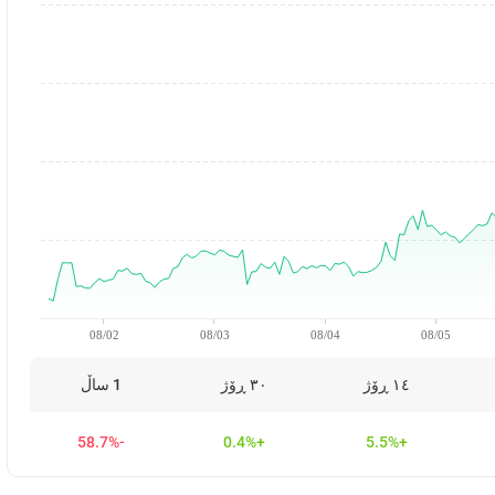
08/02
08/03
08/04
08/05
١٤ ڕۆژ
٣٠ ڕۆژ
1 ساڵ
-58.7%
+0.4%
+5.5%