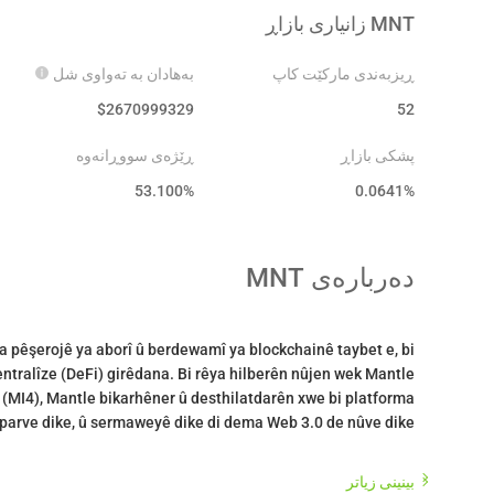
MNT
زانیاری بازاڕ
ڕیزبەندی مارکێت کاپ
بەهادان بە تەواوی شل
$
2670999329
52
پشکی بازاڕ
ڕێژەی سووڕانەوە
53.100
%
0.0641%
دەربارەی
MNT
na pêşerojê ya aborî û berdewamî ya blockchainê taybet e, bi
ntralîze (DeFi) girêdana. Bi rêya hilberên nûjen wek Mantle
(MI4), Mantle bikarhêner û desthilatdarên xwe bi platforma
بینینی زیاتر