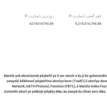
کۆی گشتی دابینکردن
زۆرترین دابینکردن
6219316794.89
6,219,316,794.88
Mantle yek ekosîstemê pêşkeftî ya li ser zencîr e ku ji bo guherandi
awayekî bêkêmasî pêşkeftina aborîya kevn (TradFi) û aborîya dece
Network, mETH Protocol, Function (FBTC), û Mantle Index Four 