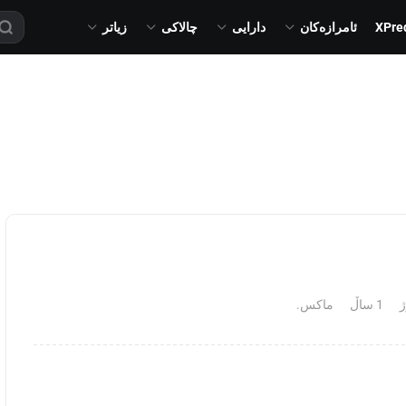
XPre
ئامرازەکان
دارایی
چالاکی
زیاتر
1 ساڵ
ماکس.