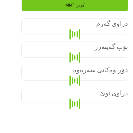
کڕین
MNT
دراوی گەرم
تۆپ گەینەرز
دۆڕاوەکانی سەرەوە
دراوی نوێ