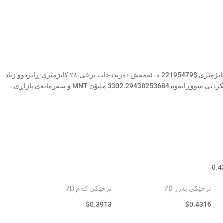
نرخی ئەمڕۆی Mantle ( MNT ) $0.4295 و قەبارەی بازرگانی ٢٤ کاتژمێری $22195479 ە. ئەمەش دەریدەخات نرخی ٢٤ کاتژمێری ڕابردوو زیاد
. دابینکردنی سووڕانەوە 3302.29438253684 ملیۆن MNT و سەرمایەی بازاڕی
0.4
نرخێکی بەرز 7D
نرخێکی کەم 7D
$
0.3913
$
0.4316