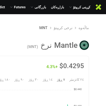
کڕینی کریپتۆ
بازاڕەکان
بازرگانی
Futures
dict
ماڵەوە
نرخی کریپتۆ
MNT
Mantle
نرخ
(MNT)
$
0.4295
+4.3%
٢٤ کاتژمێر
٧ ڕۆژ
١٤ ڕۆژ
٣٠ ڕۆژ
٩٠ ڕۆژ
١٨٠ ڕۆژ
$0.440