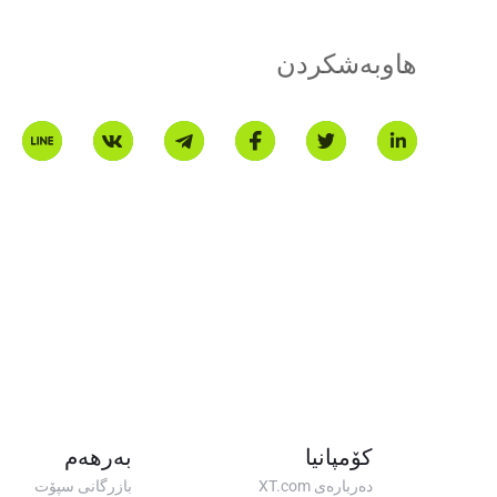
* Ev destpêk ji hêla wergerê AI ve hatî afirandin û tenê ji bo referansê ye.
هاوبەشکردن
کۆمپانیا
بەرهەم
دەربارەی XT.com
بازرگانی سپۆت