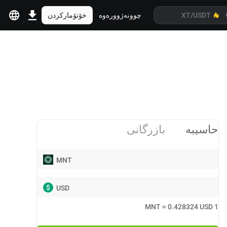
چوونەژوورەوە
خۆتۆمارکردن
حاسیبە
بازرگانی
MNT
$
USD
MNT
≈
0.428324
USD
1