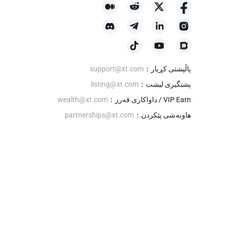
پاڵپشتی کڕیار
：
support@xt.com
پشتگیری لیشت
：
listing@xt.com
VIP Earn / داواکاری قەرز
：
wealth@xt.com
هاوبەشی پێکردن
：
partnerships@xt.com