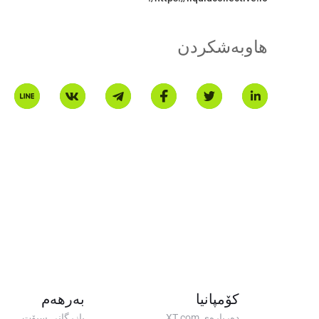
هاوبەشکردن
کۆمپانیا
بەرهەم
دەربارەی XT.com
بازرگانی سپۆت