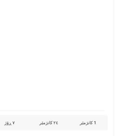
1 کاتژمێر
٢٤ کاتژمێر
٧ ڕۆژ