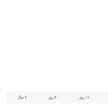
١٤ ڕۆژ
٣٠ ڕۆژ
1 ساڵ