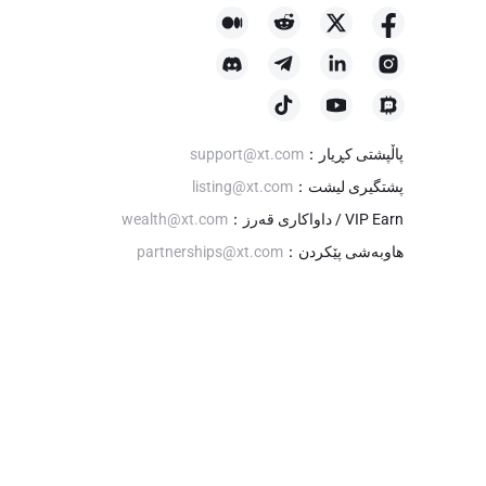
پاڵپشتی کڕیار
：
support@xt.com
پشتگیری لیشت
：
listing@xt.com
VIP Earn / داواکاری قەرز
：
wealth@xt.com
هاوبەشی پێکردن
：
partnerships@xt.com