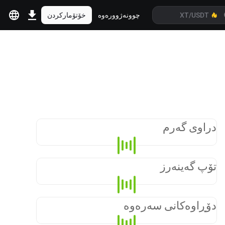
چوونەژوورەوە
خۆتۆمارکردن
دراوی گەرم
تۆپ گەینەرز
دۆڕاوەکانی سەرەوە