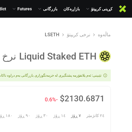
کڕینی کریپتۆ
بازاڕەکان
بازرگانی
Futures
dict
ماڵەوە
نرخی کریپتۆ
LSETH
Liquid Staked ETH
نرخ
تێبینی: ئەم پلاتفۆرمە پشتگیری لە خزمەتگوزاری بازرگانی بەم دراوە ناکا
$
2130.6871
-0.6%
٢٤ کاتژمێر
٧ ڕۆژ
١٤ ڕۆژ
٣٠ ڕۆژ
٩٠ ڕۆژ
١٨٠ ڕۆژ