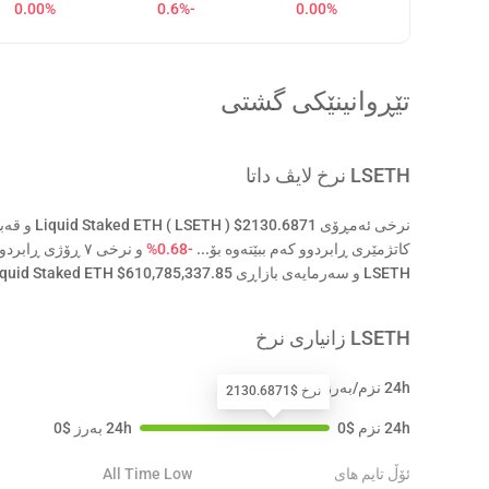
0.00%
-0.6%
0.00%
تێڕوانینێکی گشتی
LSETH
نرخ لایڤ داتا
کاتژمێری ڕابردوو کەم ببێتەوە بۆ...
-0.68%
و نرخی ٧ ڕۆژی ڕابردوو نەگۆڕاوە
LSETH و سەرمایەی بازاڕی Liquid Staked ETH $610,785,337.85 ە.
LSETH
زانیاری نرخ
24h نزم/بەرز
نرخ $2130.6871
24h نزم
$
0
24h بەرز
$
0
ئۆڵ تایم های
All Time Low