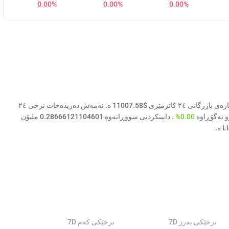
0.00%
0.00%
0.00%
نرخی ئەمڕۆی Liquid Staked ETH ( LSETH ) $2130.6871 و قەبارەی بازرگانی ٢٤ کاتژمێری $11007.58 ە. ئەمەش دەریدەخات نرخی ٢٤
0.00%
. دابینکردنی سووڕانەوە 0.28666121104601 ملیۆن
نرخێکی بەرز 7D
نرخێکی کەم 7D