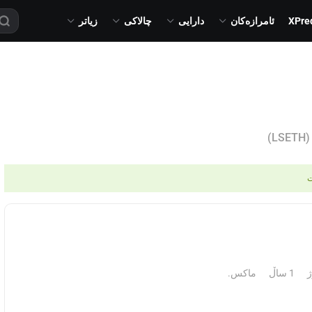
XPre
ئامرازەکان
دارایی
چالاکی
زیاتر
(LSETH)
ت
1 ساڵ
ماکس.