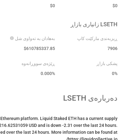
$
0
$
0
LSETH
زانیاری بازاڕ
ڕیزبەندی مارکێت کاپ
بەهادان بە تەواوی شل
$
610785337.85
7906
پشکی بازاڕ
ڕێژەی سووڕانەوە
0.000
%
0%
دەربارەی
LSETH
 Ethereum platform. Liquid Staked ETH has a current supply
,216.62531059 USD and is down -2.31 over the last 24 hours.
aded over the last 24 hours. More information can be found at
https://liquidcollective.io/.