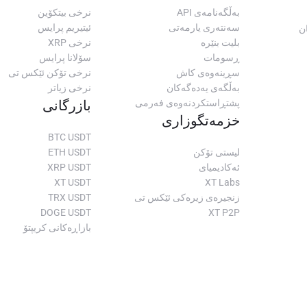
بەڵگەنامەی API
نرخی بیتکۆین
سەنتەری یارمەتی
ئیتیریم پرایس
ن
بلیت بنێرە
نرخی XRP
ڕسومات
سۆلانا پرایس
سڕینەوەی کاش
نرخی تۆکن ئێکس تی
بەڵگەی یەدەگەکان
نرخی زیاتر
پشتڕاستکردنەوەی فەرمی
بازرگانی
خزمەتگوزاری
BTC USDT
لیستی تۆکن
ETH USDT
ئەکادیمیای
XRP USDT
XT USDT
XT Labs
زنجیرەی زیرەکی ئێکس تی
TRX USDT
DOGE USDT
XT P2P
بازاڕەکانی کریپتۆ