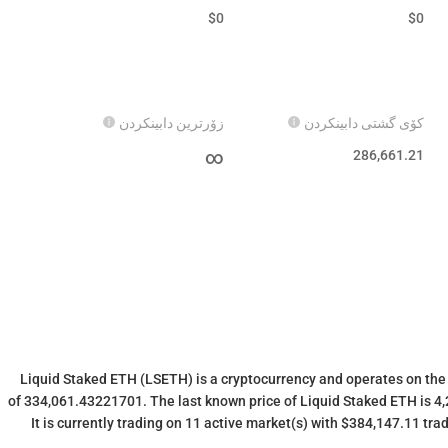
$
0
$
0
کۆی گشتی دابینکردن
زۆرترین دابینکردن
∞
286,661.21
Liquid Staked ETH (LSETH) is a cryptocurrency and operates on the
of 334,061.43221701. The last known price of Liquid Staked ETH is 4
It is currently trading on 11 active market(s) with $384,147.11 tr