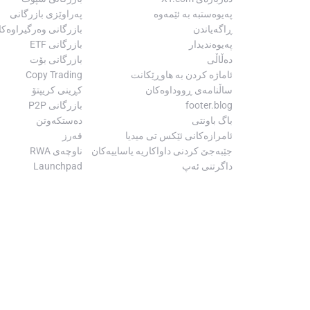
پەیوەستبە بە ئێمەوە
پەراوێزی بازرگانی
ڕاگەیاندن
بازرگانی وەرگیراوەکا
پەیوەندیدار
بازرگانی ETF
دەڵاڵی
بازرگانی بۆت
ئاماژە کردن بە هاوڕێکانت
Copy Trading
ساڵنامەی ڕووداوەکان
کڕینی کریپتۆ
footer.blog
بازرگانی P2P
باگ باونتی
دەستکەوتن
ئامرازەکانی ئێکس تی میدیا
قەرز
جێبەجێ کردنی داواکاریە یاساییەکان
ناوچەی RWA
داگرتنی ئەپ
Launchpad