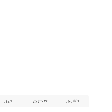
1 کاتژمێر
٢٤ کاتژمێر
٧ ڕۆژ