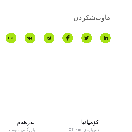
هاوبەشکردن
کۆمپانیا
بەرهەم
دەربارەی XT.com
بازرگانی سپۆت