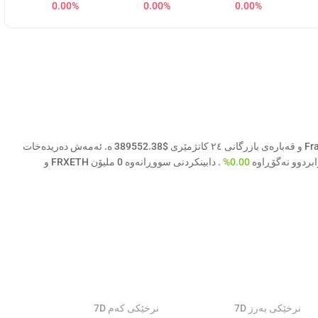
0.00%
0.00%
0.00%
نرخی ئەمڕۆی Frax Finance - Frax Ether ( FRXETH ) $1894.1411 و قەبارەی بازرگانی ٢٤ کاتژمێری $389552.38 ە. ئەمەش دەریدەخات
0.00%
. دابینکردنی سووڕانەوە 0 ملیۆن FRXETH و
نرخێکی بەرز 7D
نرخێکی کەم 7D