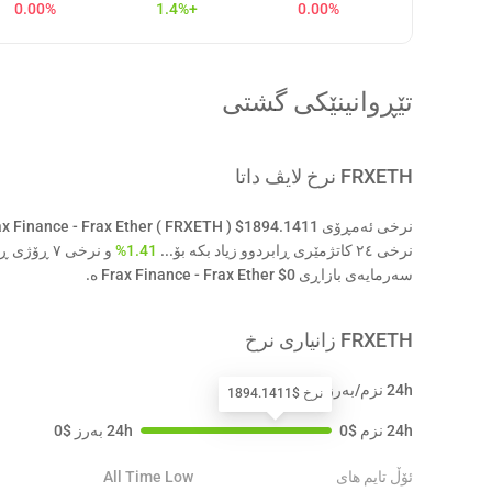
0.00%
+1.4%
0.00%
تێڕوانینێکی گشتی
FRXETH
نرخ لایڤ داتا
نرخی ٢٤ کاتژمێری ڕابردوو زیاد بکە بۆ...
1.41%
و نرخی ٧ ڕۆژی ڕابردوو نەگۆڕاوە
سەرمایەی بازاڕی Frax Finance - Frax Ether $0 ە.
FRXETH
زانیاری نرخ
24h نزم/بەرز
نرخ $1894.1411
24h نزم
$
0
24h بەرز
$
0
ئۆڵ تایم های
All Time Low