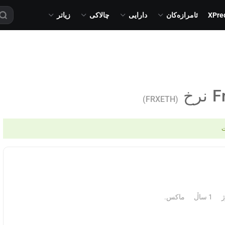
XPre
ئامرازەکان
دارایی
چالاکی
زیاتر
F
نرخ
(FRXETH)
ت
1 ساڵ
ماکس.