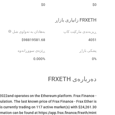
$
0
$
0
FRXETH
زانیاری بازاڕ
ڕیزبەندی مارکێت کاپ
بەهادان بە تەواوی شل
$
98819581.68
4051
پشکی بازاڕ
ڕێژەی سووڕانەوە
0.000
%
0%
دەربارەی
FRXETH
 2022and operates on the Ethereum platform. Frax Finance -
culation. The last known price of Frax Finance - Frax Ether is
is currently trading on 117 active market(s) with $24,261.30
rmation can be found at https://app.frax.finance/frxeth/mint.