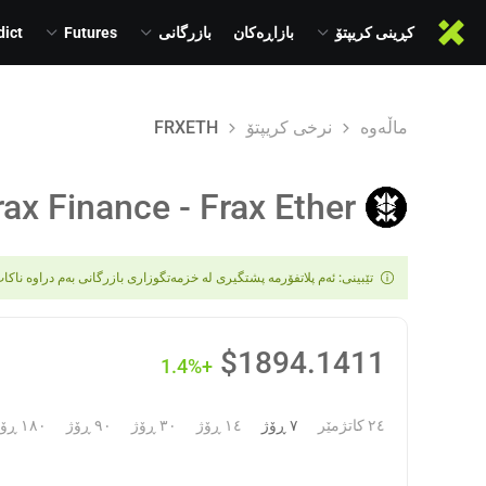
کڕینی کریپتۆ
بازاڕەکان
بازرگانی
Futures
dict
ماڵەوە
نرخی کریپتۆ
FRXETH
rax Finance - Frax Ether
تێبینی: ئەم پلاتفۆرمە پشتگیری لە خزمەتگوزاری بازرگانی بەم دراوە ناکا
$
1894.1411
+1.4%
٢٤ کاتژمێر
٧ ڕۆژ
١٤ ڕۆژ
٣٠ ڕۆژ
٩٠ ڕۆژ
١٨٠ ڕۆژ