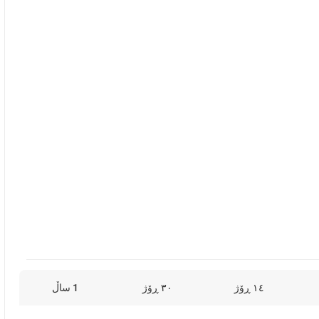
١٤ ڕۆژ
٣٠ ڕۆژ
1 ساڵ