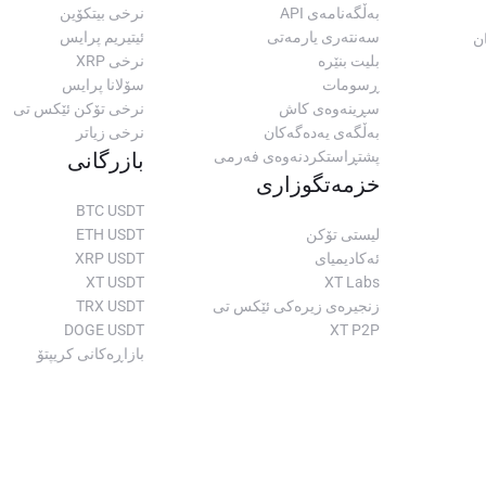
بەڵگەنامەی API
نرخی بیتکۆین
سەنتەری یارمەتی
ئیتیریم پرایس
ن
بلیت بنێرە
نرخی XRP
ڕسومات
سۆلانا پرایس
سڕینەوەی کاش
نرخی تۆکن ئێکس تی
بەڵگەی یەدەگەکان
نرخی زیاتر
پشتڕاستکردنەوەی فەرمی
بازرگانی
خزمەتگوزاری
BTC USDT
لیستی تۆکن
ETH USDT
ئەکادیمیای
XRP USDT
XT USDT
XT Labs
زنجیرەی زیرەکی ئێکس تی
TRX USDT
DOGE USDT
XT P2P
بازاڕەکانی کریپتۆ