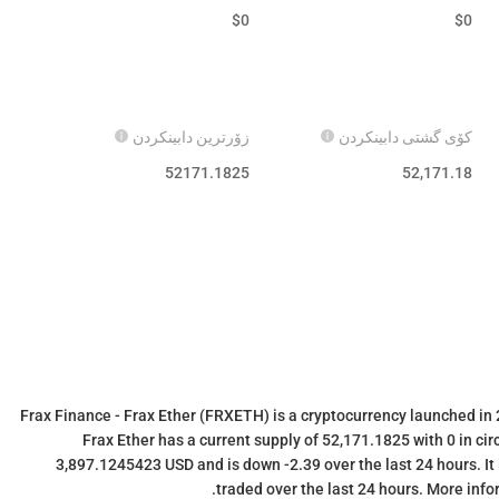
$
0
$
0
کۆی گشتی دابینکردن
زۆرترین دابینکردن
52171.1825
52,171.18
Frax Finance - Frax Ether (FRXETH) is a cryptocurrency launched in
Frax Ether has a current supply of 52,171.1825 with 0 in cir
3,897.1245423 USD and is down -2.39 over the last 24 hours. It 
traded over the last 24 hours. More info