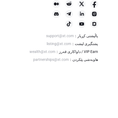
پاڵپشتی کڕیار
：
support@xt.com
پشتگیری لیشت
：
listing@xt.com
VIP Earn / داواکاری قەرز
：
wealth@xt.com
هاوبەشی پێکردن
：
partnerships@xt.com