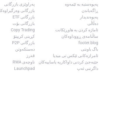
پەیوەستبە بە ئێمەوە
پەراوێزی بازرگانی
ڕاگەیاندن
بازرگانی وەرگیراوەکا
پەیوەندیدار
بازرگانی ETF
دەڵاڵی
بازرگانی بۆت
ئاماژە کردن بە هاوڕێکانت
Copy Trading
ساڵنامەی ڕووداوەکان
کڕینی کریپتۆ
footer.blog
بازرگانی P2P
باگ باونتی
دەستکەوتن
ئامرازەکانی ئێکس تی میدیا
قەرز
جێبەجێ کردنی داواکاریە یاساییەکان
ناوچەی RWA
داگرتنی ئەپ
Launchpad