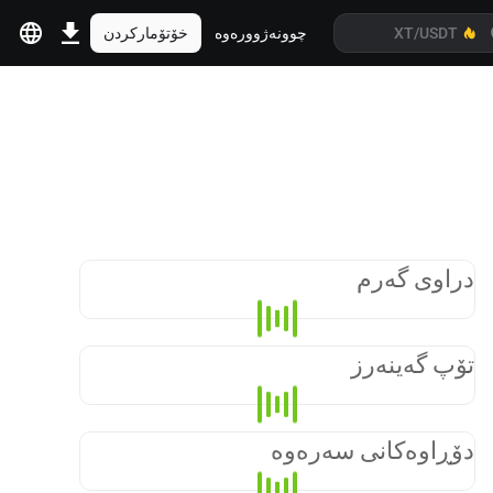
چوونەژوورەوە
خۆتۆمارکردن
دراوی گەرم
تۆپ گەینەرز
دۆڕاوەکانی سەرەوە