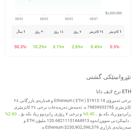
$1,820.000
08/01
08/03
08/05
08/07
1 کاتژمێر
٢٤ کاتژمێر
٧ ڕۆژ
١٤ ڕۆژ
٣٠ ڕۆژ
1 ساڵ
-50.3%
+10.2%
+3.1%
+2.6%
+0.4%
-0.5%
تێڕوانینێکی گشتی
ETH
نرخ لایڤ داتا
نرخی ئەمڕۆی Ethereum ( ETH ) $1913.14 و قەبارەی بازرگانی ٢٤
کاتژمێری $7983993379 ە. ئەمەش دەریدەخات نرخی ٢٤ کاتژمێری
ڕابردوو زیاد بکە بۆ...
0.40%
و نرخی ٧ ڕۆژی ڕابردوو زیاد بکە بۆ...
2.60%
. دابینکردنی سووڕانەوە 120.68211151444913 ملیۆن ETH و
سەرمایەی بازاڕی Ethereum $230,902,596,379 ە.