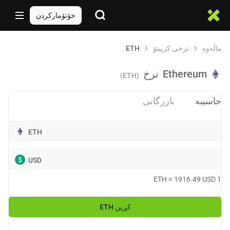
خۆتۆمارکردن
ماڵەوە
نرخی کریپتۆ
ETH
Ethereum
نرخ
(ETH)
حاسیبە
بازرگانی
ETH
$
USD
ETH
≈
1916.49
USD
1
کڕین
ETH