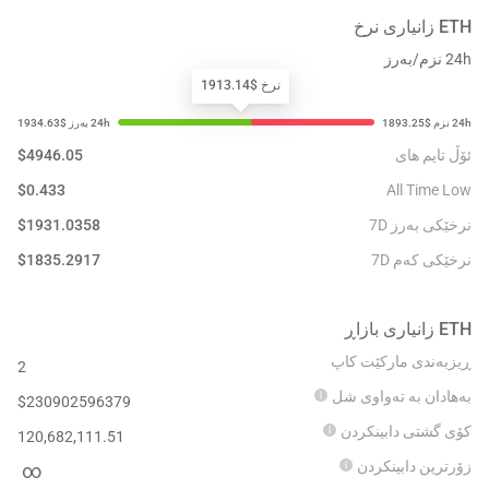
ETH
زانیاری نرخ
24h نزم/بەرز
نرخ $1913.14
ئۆڵ تایم های
4946.05
$
$
0.433
All Time Low
نرخێکی بەرز 7D
1931.0358
$
نرخێکی کەم 7D
1835.2917
$
ETH
زانیاری بازاڕ
ڕیزبەندی مارکێت کاپ
2
بەهادان بە تەواوی شل
$
230902596379
کۆی گشتی دابینکردن
120,682,111.51
زۆرترین دابینکردن
∞