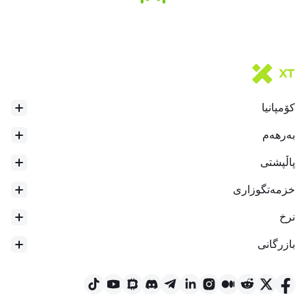
کۆمپانیا
بەرهەم
پاڵپشتی
خزمەتگوزاری
نرخ
بازرگانی