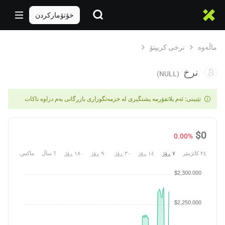
خۆتۆمارکردن
ماڵەوە
نرخی کریپتۆ
نرخ
(NULL)
تێبینی: ئەم پلاتفۆرمە پشتگیری لە خزمەتگوزاری بازرگانی بەم دراوە ناکات
$
0
0.00%
٢٤ کاتژمێر
٧ ڕۆژ
١٤ ڕۆژ
٣٠ ڕۆژ
٩٠ ڕۆژ
١٨٠ ڕۆژ
1 ساڵ
ماکس.
$2,300.000
$2,250.000