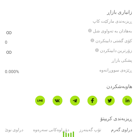
زانیاری بازاڕ
ڕیزبەندی مارکێت کاپ
بەهادان بە تەواوی شل
∞
کۆی گشتی دابینکردن
0
زۆرترین دابینکردن
∞
پشکی بازاڕ
ڕێژەی سووڕانەوە
0.000
%
هاوبەشکردن
ڕیزبەندی کریپتۆ
دراوی گەرم
تۆپ گەینەرز
دۆڕاوەکانی سەرەوە
دراوی نوێ