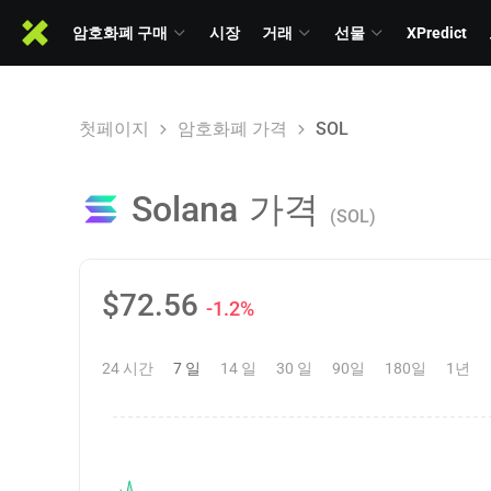
암호화폐 구매
시장
거래
선물
XPredict
첫페이지
암호화폐 가격
SOL
Solana
가격
(SOL)
$
72.56
-1.2%
24 시간
7 일
14 일
30 일
90일
180일
1년