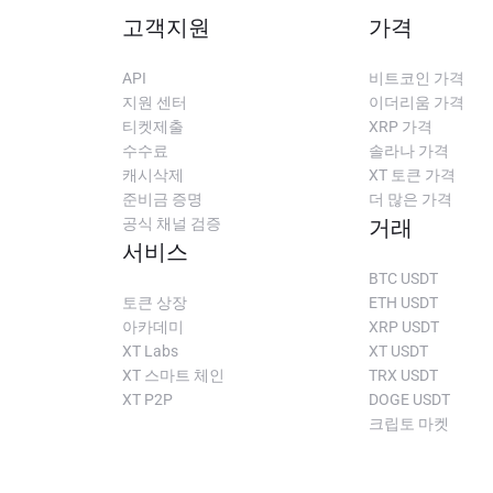
고객지원
가격
API
비트코인 가격
지원 센터
이더리움 가격
티켓제출
XRP 가격
수수료
솔라나 가격
캐시삭제
XT 토큰 가격
준비금 증명
더 많은 가격
공식 채널 검증
거래
서비스
BTC USDT
토큰 상장
ETH USDT
아카데미
XRP USDT
XT Labs
XT USDT
XT 스마트 체인
TRX USDT
XT P2P
DOGE USDT
크립토 마켓