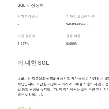
SOL
시장정보
시가총액 순위
잠재적 요소평가
7
$
45834059983
시장 점유율
유통 비율
1.927%
0.000
%
에 대한
SOL
솔라나는 탈중앙화 애플리케이션을 위한 빠르고 안전하며 저렴
체인입니다. 복잡한 샤딩이나 여러 레이어를 사용하지 않고 전
일 통합 원장을 유지합니다. 이 아키텍처는 초당 수천 건의 거래
센트 이하입니다.
네트워크는 지분 증명(Proof of Stake)과 거래에 타임스탬프를
더보기