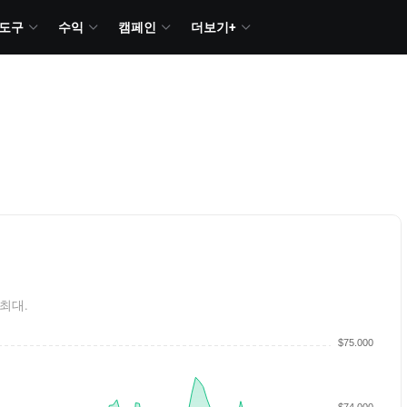
도구
수익
캠페인
더보기+
최대.
$75.000