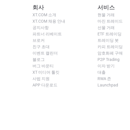
회사
서비스
XT.COM 소개
현물 거래
XT.COM 채용 안내
마진 트레이드
공지사항
선물 거래
파트너 리베이트
ETF 트레이딩
브로커
트레이딩 봇
친구 초대
카피 트레이딩
이벤트 캘린더
암호화폐 구매
블로그
P2P Trading
버그 바운티
이자 받기
XT 미디어 툴킷
대출
사법 지원
RWA 존
APP 다운로드
Launchpad