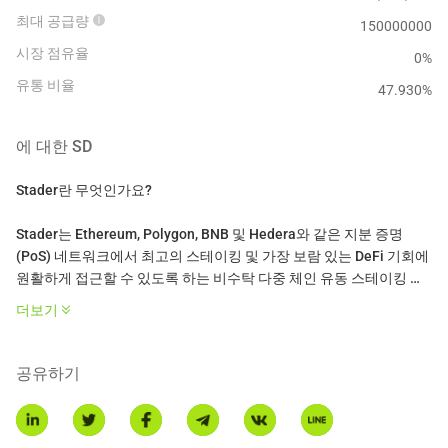
최대 공급량
150000000
시장 점유율
0%
유통 비율
47.930
%
에 대한
SD
Stader란 무엇인가요?
Stader는 Ethereum, Polygon, BNB 및 Hedera와 같은 지분 증명
(PoS) 네트워크에서 최고의 스테이킹 및 가장 보람 있는 DeFi 기회에
원활하게 접근할 수 있도록 하는 비수탁 다중 체인 유동 스테이킹 플
랫폼입니다. 85,000명 이상의 스테이커가 신뢰하며, 소매 사용자부
더보기
터 거래소, 수탁자 및 암호 자산을 스테이킹하여 보상을 얻으려는 기
관까지 다양합니다.
공유하기
SD 토큰이란 무엇인가요?
SD는 Stader의 거버넌스 토큰입니다. 이는 최대 공급량이 1억 2천만