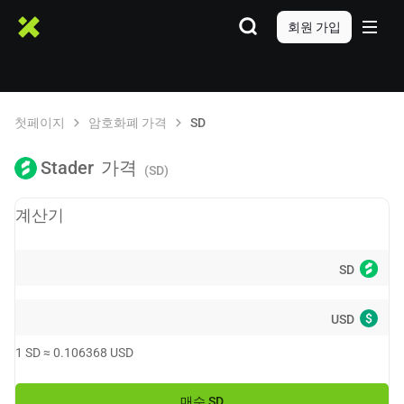
회원 가입
첫페이지
암호화폐 가격
SD
Stader
가격
(SD)
계산기
SD
$
USD
1
SD
≈
0.106368
USD
매수
SD