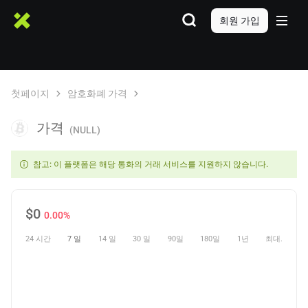
회원 가입
첫페이지
암호화폐 가격
가격
(NULL)
참고: 이 플랫폼은 해당 통화의 거래 서비스를 지원하지 않습니다.
$
0
0.00%
24 시간
7 일
14 일
30 일
90일
180일
1년
최대.