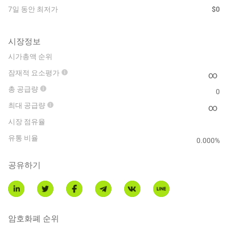
7일 동안 최저가
$
0
시장정보
시가총액 순위
잠재적 요소평가
∞
총 공급량
0
최대 공급량
∞
시장 점유율
유통 비율
0.000
%
공유하기
암호화폐 순위