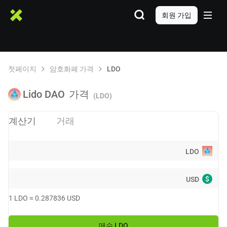
회원 가입
첫페이지
암호화폐 가격
LDO
Lido DAO
가격
(LDO)
계산기
거래
LDO
$
USD
1
LDO
≈
0.287836
USD
매수
LDO