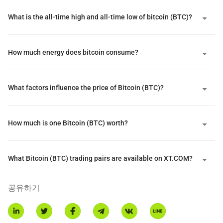
비트코인은 거래가 블록체인이라고 불리는 공개 원장에 기록되는 분
What is the all-time high and all-time low of bitcoin (BTC)?
산형 P2P 네트워크로 운영되며, 전 세계 수천 대의 컴퓨터에 분산되
어 있습니다. 거래는 약 10분마다 추가되는 블록으로 그룹화되며, 여
기서 전문화된 컴퓨터들이 복잡한 수학 문제를 해결하기 위해 경쟁합
How much energy does bitcoin consume?
니다.
비트코인은 여러 경로를 통해 주류 채택을 이루었습니다. 2024년 1
What factors influence the price of Bitcoin (BTC)?
월 SEC의 11개 현물 비트코인 ETF 승인은 전통 금융 참여자들에게
비트코인 투자를 열었고, 전략(구 마이크로스트래티지)과 같은 기업
들은 통화 가치 하락에 대비하기 위해 비트코인을 재무 자산으로 사
How much is one Bitcoin (BTC) worth?
용하여 MSTR 보유자들에게 비트코인에 대한 확대된 노출을 제공합
니다.
비트코인 생태계는 2023년 1월에 등장한 오디널스(Ordinals)와 같은
What Bitcoin (BTC) trading pairs are available on XT.COM?
혁신으로 계속 발전하고 있으며, 이는 비트코인에서 NFT와 유사한
기능을 가능하게 하고, 오디널 각인을 사용하여 대체 가능한 토큰을
공유하기
생성하기 위한 실험적 표준인 BRC-20 토큰을 포함합니다. BTCFi(비
트코인 금융)는 비트코인의 전통적인 역할을 넘어서는 새로운 금융
애플리케이션을 나타내며, 바빌론과 같은 프로토콜은 비트코인 보유
자가 BTC를 스테이킹하여 지분 증명(Proof of Stake) 체인을 보호할