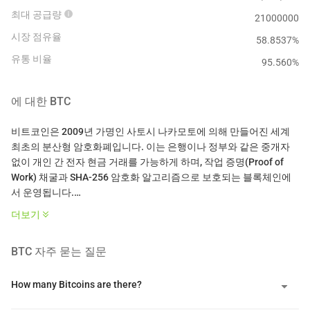
최대 공급량
21000000
시장 점유율
58.8537%
유통 비율
95.560
%
에 대한
BTC
비트코인은 2009년 가명인 사토시 나카모토에 의해 만들어진 세계
최초의 분산형 암호화폐입니다. 이는 은행이나 정부와 같은 중개자
없이 개인 간 전자 현금 거래를 가능하게 하며, 작업 증명(Proof of
Work) 채굴과 SHA-256 암호화 알고리즘으로 보호되는 블록체인에
서 운영됩니다.
더보기
2100만 개의 고정 공급 한도와 4년마다 감소하는 채굴자 보상을 위
한 프로그램적 반감기가 있는 비트코인은 종종 "디지털 금"이라고 불
BTC
자주 묻는 질문
리는 디플레이션 디지털 자산으로 설계되었습니다. 그 가치는 신뢰
할 수 있는 중개자 없이 이중 지출 문제를 해결하는 데서 비롯되며, 정
부, 기업 또는 개인이 통제할 수 없는 검열 저항성과 허가 없는 접근을
How many Bitcoins are there?
가진 최초의 진정으로 희소한 디지털 자산을 창출합니다.