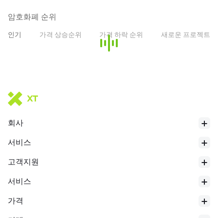
수 있게 합니다.
암호화폐 순위
* 이 소개는 AI 번역에 의해 생성되었으며 참고용입니다.
인기
가격 상승순위
가격 하락 순위
새로운 프로젝트
회사
서비스
24시간 최저
$
64636
고객지원
서비스
가격