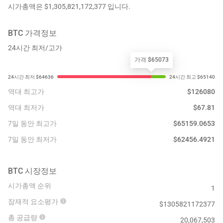
시가총액은 $1,305,821,172,377 입니다.
BTC
가격정보
24시간 최저/고가
가격 $65073
역대 최고가
$
126080
역대 최저가
$
67.81
7일 동안 최고가
$
65159.0653
7일 동안 최저가
$
62456.4921
BTC
시장정보
시가총액 순위
1
잠재적 요소평가
$
1305821172377
총 공급량
20,067,503