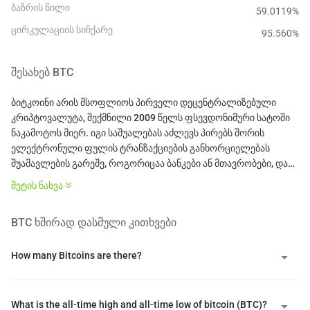
ბაზრის წილი
59.0119%
ცირკულაციის სიჩქარე
95.560
%
ᲨᲔᲡᲐᲮᲔᲑ
BTC
ბიტკოინი არის მსოფლიოს პირველი დეცენტრალიზებული
კრიპტოვალუტა, შექმნილი 2009 წელს ფსევდონიმური სატოში
ნაკამოტოს მიერ. იგი საშუალებას აძლევს პირებს შორის
ელექტრონული ფულის ტრანზაქციების განხორციელებას
შუამავლების გარეშე, როგორიცაა ბანკები ან მთავრობები, და
მუშაობს ბლოკჩეინზე, რომელიც დაცულია Proof of Work
მეტის ნახვა
მეშვეობით და SHA-256 კრიპტოგრაფიული ალგორითმით.
BTC
ᲮᲨᲘᲠᲐᲓ ᲓᲐᲡᲛᲣᲚᲘ ᲙᲘᲗᲮᲕᲔᲑᲘ
ბიტკოინის მიწოდების ფიქსირებული ზღვარი არის 21 მილიონი
მონეტა და პროგრამული ნახევრები ყოველ ოთხ წელიწადში,
რაც ამცირებს მინდვრების ჯილდოებს, ბიტკოინი შექმნილია
How many Bitcoins are there?
როგორც დეფლაციური ციფრული აქტივი, რომელსაც ხშირად
უწოდებენ "ციფრული ოქრო". მისი ღირებულება წარმოიქმნება
ორმაგი ხარჯვის პრობლემის გადაწყვეტით, Trusted
What is the all-time high and all-time low of bitcoin (BTC)?