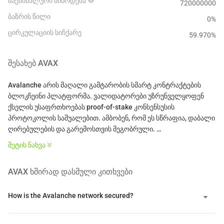
მაქსიმალური მიწოდება
720000000
ბაზრის წილი
0%
ცირკულაციის სიჩქარე
59.970
%
ᲨᲔᲡᲐᲮᲔᲑ
AVAX
Avalanche არის მაღალი გამტარობის სმარტ კონტრაქტების
ბლოკჩეინი პლატფორმა. ვალიდატორები უზრუნველყოფენ
ქსელის უსაფრთხოებას proof-of-stake კონსენსუსის
პროტოკოლის საშუალებით. ამბობენ, რომ ეს სწრაფია, დაბალი
ღირებულების და გარემოსთვის მეგობრული.
* ეს შესავალი გენერირებულია AI თარგმნით და
მეტის ნახვა
предназначებულია მხოლოდ რეფერენციისთვის.
AVAX
ᲮᲨᲘᲠᲐᲓ ᲓᲐᲡᲛᲣᲚᲘ ᲙᲘᲗᲮᲕᲔᲑᲘ
How is the Avalanche network secured?