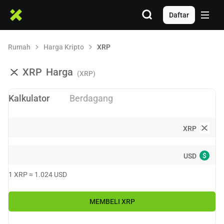
Daftar
Rumah
Harga Kripto
XRP
XRP
Harga
(XRP)
Kalkulator
Berdagang
XRP
$
USD
1
XRP
≈
1.024
USD
MEMBELI
XRP