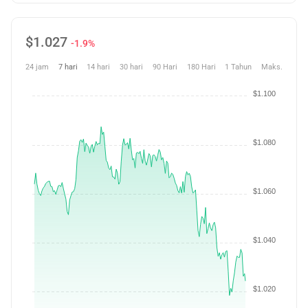
$
1.027
-1.9%
24 jam
7 hari
14 hari
30 hari
90 Hari
180 Hari
1 Tahun
Maks.
$1.100
$1.080
$1.060
$1.040
$1.020