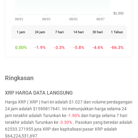
$1.000
08/01
08/03
08/05
08/07
1 jam
24 jam
7 hari
14 hari
30 hari
1 Tahun
0.00%
-1.9%
-3.3%
-5.8%
-4.6%
-66.3%
Ringkasan
XRP
HARGA DATA LANGSUNG
Harga XRP ( XRP ) hari ini adalah $1.027 dan volume perdagangan
24 jam adalah $1590817641. Ini menunjukkan harga selama 24
jam terakhir adalah Turunkan ke
-1.90%
dan harga selama 7 hari
terakhir adalah Turunkan ke
-3.30%
. Pasokan yang beredar adalah
62533.271955 juta XRP dan kapitalisasi pasar XRP adalah
$64,224,531,697.