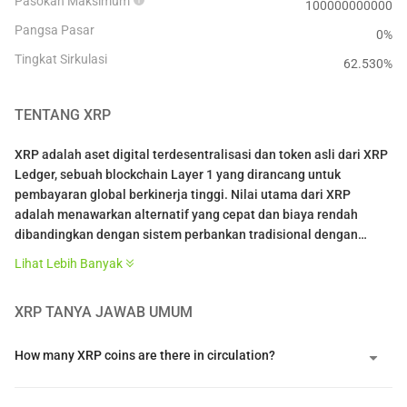
Pasokan Maksimum
100000000000
Pangsa Pasar
0%
Tingkat Sirkulasi
62.530
%
TENTANG
XRP
XRP adalah aset digital terdesentralisasi dan token asli dari XRP
Ledger, sebuah blockchain Layer 1 yang dirancang untuk
pembayaran global berkinerja tinggi. Nilai utama dari XRP
adalah menawarkan alternatif yang cepat dan biaya rendah
dibandingkan dengan sistem perbankan tradisional dengan
memungkinkan penyelesaian lintas batas yang hampir instan
Lihat Lebih Banyak
yang selesai dalam waktu tiga hingga lima detik. Dengan
berfungsi sebagai aset jembatan netral antara berbagai mata
XRP
TANYA JAWAB UMUM
uang fiat, XRP membantu lembaga keuangan menurunkan biaya
likuiditas dan menghilangkan kebutuhan akan akun yang sudah
dibiayai sebelumnya.
How many XRP coins are there in circulation?
Jaringan ini unik karena menggunakan protokol konsensus